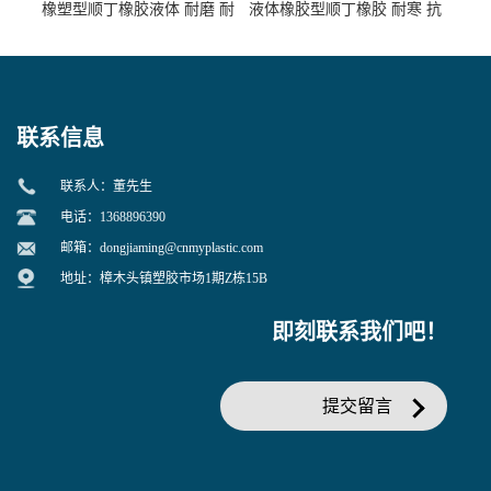
橡塑型顺丁橡胶液体 耐磨 耐
液体橡胶型顺丁橡胶 耐寒 抗
寒 耐老化 鞋材橡胶制品专用
冲 低分子 流动性好 塑料改性
增韧用
联系信息
联系人：董先生
电话：1368896390
邮箱：
dongjiaming@cnmyplastic.com
地址：樟木头镇塑胶市场1期Z栋15B
即刻联系我们吧！
提交留言