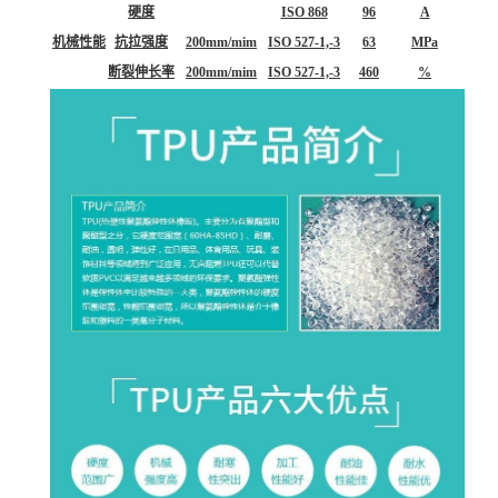
硬度
ISO 868
96
A
机械性能
抗拉强度
200mm/mim
ISO 527-1,-3
63
MPa
断裂伸长率
200mm/mim
ISO 527-1,-3
460
%