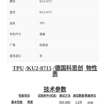
KU2-8715
牌号
KU2-8715
型号
TPU
品名
外形尺寸
袋装
厂家
科思创
是否进口
否
TPU
/
KU2-8715
/
德国科思创
物性
表
技术参数
性能项目
试验条件[状态]
测试方法
测试数据
数据单位
基本性能
密度
ISO 1183
1.170
g/cm