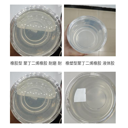
橡胶型 聚丁二烯橡胶 耐磨 耐
橡塑型聚丁二烯橡胶 液体胶
低温 高回弹 用于轮胎 鞋材改
高流动 抗老化 橡胶制品改性
性
专用