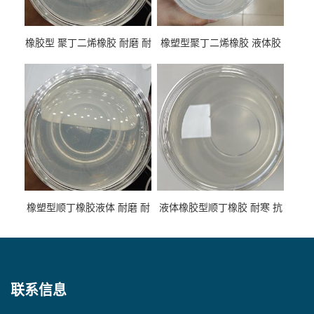
橡胶型 聚丁二烯橡胶 耐磨 耐
橡塑型聚丁二烯橡胶 液体胶
低温 高回弹 用于轮胎 鞋材改
高流动 抗老化 橡胶制品改性
性
专用
橡塑型顺丁橡胶液体 耐磨 耐
液体橡胶型顺丁橡胶 耐寒 抗
寒 耐老化 鞋材橡胶制品专用
冲 低分子 流动性好 塑料改性
增韧用
联系信息