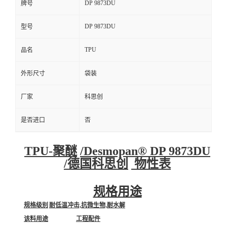
DP 9873DU
牌号
DP 9873DU
型号
TPU
品名
外形尺寸
袋装
厂家
科思创
是否进口
否
TPU-聚醚
/
Desmopan® DP 9873DU
/
德国科思创
物性表
规格用途
规格级别
耐低温冲击,抗微生物,耐水解
该料用途
工程配件