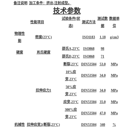
备注说明
加工条件：挤出,注射成型。
技术参数
试验条件[状
测试数
数据单
性能项目
测试方法
态]
据
位
物理性
密度(23°C)
ISO1183
1.18
g/cm3
能
邵氏A,23°C
ISO868
98
硬度
肖氏硬度
邵氏D,23°C
ISO868
71
断裂,23°C
DIN53504
53.0
MPa
10%应
DIN53504
34.0
MPa
变,23°C
50%应
拉伸应力1
DIN53504
34.0
MPa
变,23°C
应变,23°C
DIN53504
35.0
MPa
300%应
DIN53504
47.0
MPa
变,23°C
机械性
拉伸应变2(断裂,23°C)
DIN53504
340
%