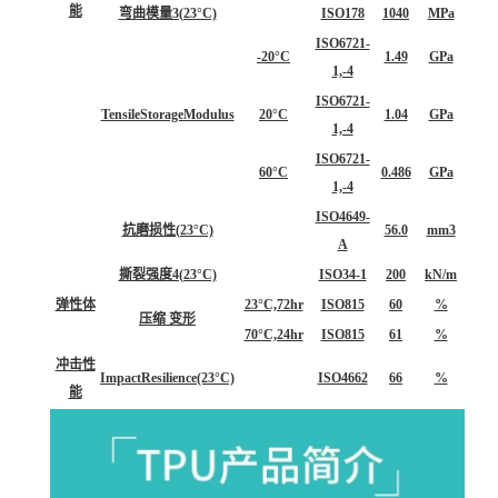
能
弯曲模量3(23°C)
ISO178
1040
MPa
ISO6721-
-20°C
1.49
GPa
1,-4
ISO6721-
TensileStorageModulus
20°C
1.04
GPa
1,-4
ISO6721-
60°C
0.486
GPa
1,-4
ISO4649-
抗磨损性(23°C)
56.0
mm3
A
撕裂强度4(23°C)
ISO34-1
200
kN/m
弹性体
23°C,72hr
ISO815
60
%
压缩 变形
70°C,24hr
ISO815
61
%
冲击性
ImpactResilience(23°C)
ISO4662
66
%
能