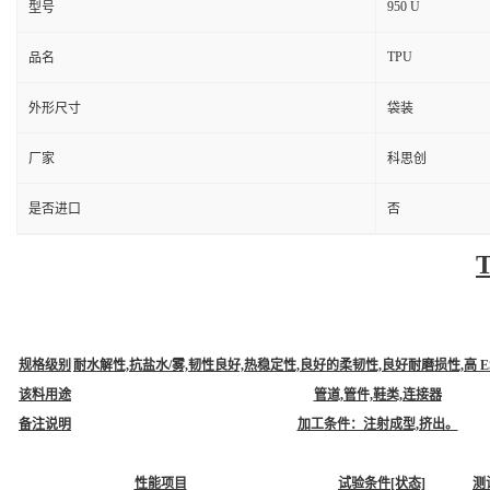
950 U
型号
TPU
品名
外形尺寸
袋装
厂家
科思创
是否进口
否
规格级别
耐水解性,抗盐水/雾,韧性良好,热稳定性,良好的柔韧性,良好耐磨损性,高 
该料用途
管道,管件,鞋类,连接器
备注说明
加工条件：注射成型,挤出。
性能项目
试验条件[状态]
测