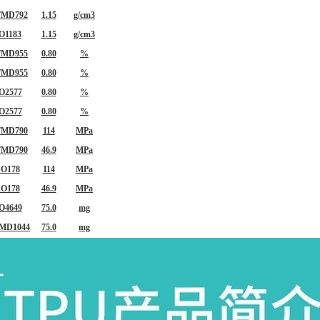
TMD792
1.15
g/cm3
O1183
1.15
g/cm3
TMD955
0.80
%
TMD955
0.80
%
O2577
0.80
%
O2577
0.80
%
TMD790
114
MPa
TMD790
46.9
MPa
SO178
114
MPa
SO178
46.9
MPa
O4649
75.0
mg
MD1044
75.0
mg