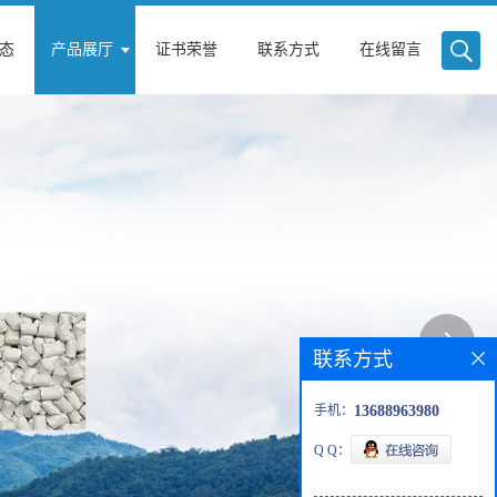
态
产品展厅
证书荣誉
联系方式
在线留言
联系方式
手机：
13688963980
Q Q：