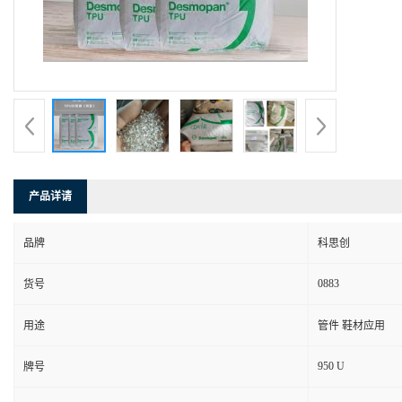
产品详请
品牌
科思创
0883
货号
用途
管件 鞋材应用
950 U
牌号