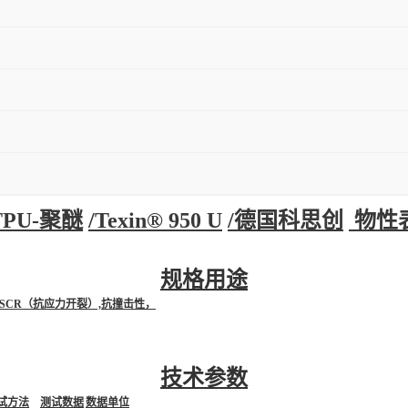
TPU-聚醚
/
Texin® 950 U
/
德国科思创
物性
规格用途
ESCR（抗应力开裂）,抗撞击性，
技术参数
试方法
测试数据
数据单位