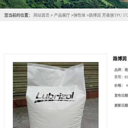
您当前的位置：
网站首页
>
产品展厅
>
弹性体
>
路博润 芳香族TPU 5
路博润 
品牌：
路
货号：
85
价格：
￥
发布日期
更新日期