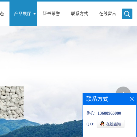
态
产品展厅
证书荣誉
联系方式
在线留言
联系方式
手机：
13688963980
Q Q：