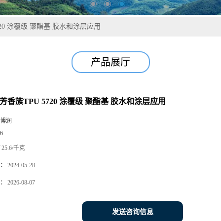
720 涂覆级 聚酯基 胶水和涂层应用
产品展厅
芳香族TPU 5720 涂覆级 聚酯基 胶水和涂层应用
博润
6
25.6/千克
：
2024-05-28
：
2026-08-07
发送咨询信息