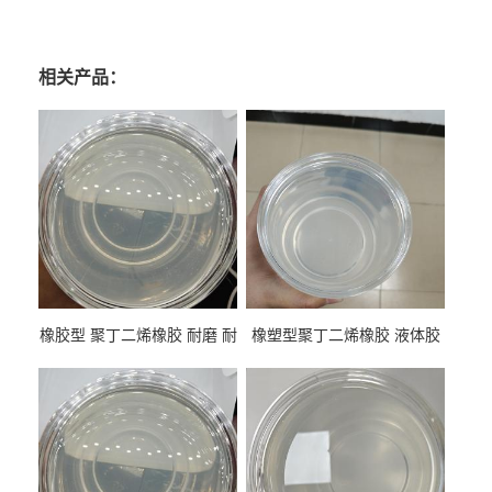
相关产品：
橡胶型 聚丁二烯橡胶 耐磨 耐
橡塑型聚丁二烯橡胶 液体胶
低温 高回弹 用于轮胎 鞋材改
高流动 抗老化 橡胶制品改性
性
专用