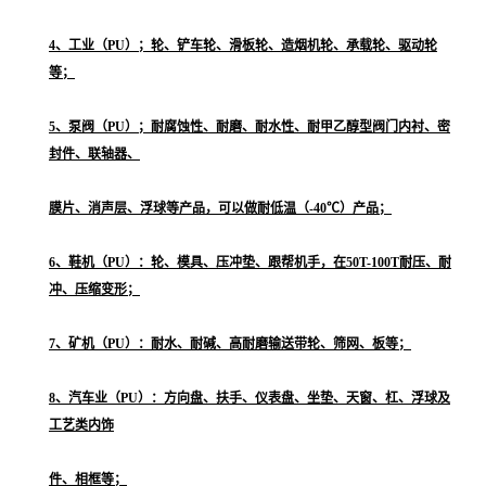
4、工业（PU）；轮、铲车轮、滑板轮、造烟机轮、承载轮、驱动轮
等；
5、泵阀（PU）；耐腐蚀性、耐磨、耐水性、耐甲乙醇型阀门内衬、密
封件、联轴器、
膜片、消声层、浮球等产品，可以做耐低温（-40℃）产品；
6、鞋机（PU）：轮、模具、压冲垫、跟帮机手，在50T-100T耐压、耐
冲、压缩变形；
7、矿机（PU）：耐水、耐碱、高耐磨输送带轮、筛网、板等；
8、汽车业（PU）：方向盘、扶手、仪表盘、坐垫、天窗、杠、浮球及
工艺类内饰
件、相框等；