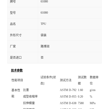
61080
牌号
61080
型号
TPU
品名
外形尺寸
袋装
厂家
路博润
是否进口
否
技术参数
试验条件[状
测试数
数据单
性能项目
测试方法
态]
据
位
比重
ASTM D-792
1.60
g/cm
基本性
能
成型收缩率
ASTM D-955
0.20
%
拉伸模量
ASTM D-638
7580
MPa