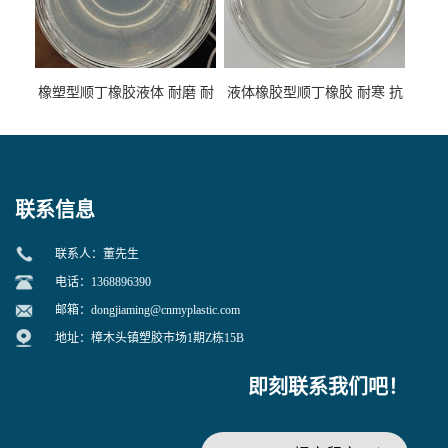
橡塑型顺丁橡胶液体 耐磨 耐
液体橡胶型顺丁橡胶 耐寒 抗
寒 耐老化 鞋材橡胶制品专用
冲 低分子 流动性好 塑料改性
增韧用
联系信息
联系人：董先生
电话：1368896390
邮箱：
dongjiaming@cnmyplastic.com
地址：樟木头镇塑胶市场1期Z栋15B
即刻联系我们吧！