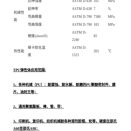
拉伸强度
ASTM D-638
101
MPa
延伸率
ASTM D-638
7
%
机械性
弯曲模量
ASTM D-790
7580
MPa
能
弯曲强度
ASTM D-790
183
MPa
ASTM D-
硬度(shoreD)
85
2240
维卡软化温
ASTM D-
热性能
205
℃
度
1525
TPU弹性体应用范围:
1、各种机械（PU）：耐腐蚀、耐水解、耐磨的PU聚醚密封件、膜
片、油封王等；
2、通用聚氨酯板、棒、管、带；
3、印刷机、复印机、纺织机械耐各种溶剂胶辊、轮等，硬度在邵氏
A60至邵氏A98；