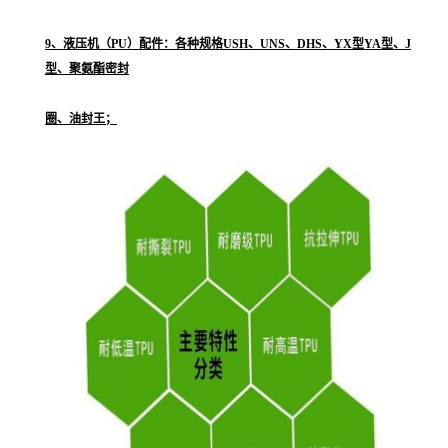
9、液压机（PU）配件：各种规格USH、UNS、DHS、YX型YA型、J
型、聚氨酯密封
圈、油封王；