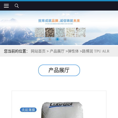
您当前的位置：
网站首页
>
产品展厅
>
弹性体
>
路博润 TPU ALR
CL57D 耐候 脂肪族 抗紫外线性 薄膜应用
产品展厅