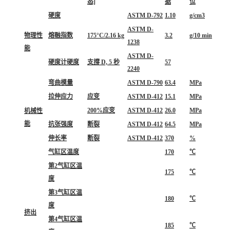
态]
据
位
硬度
ASTM D-792
1.10
g/cm3
ASTM D-
物理性
熔融指数
175°C/2.16 kg
3.2
g/10 min
1238
能
ASTM D-
硬度计硬度
支撐 D, 5 秒
57
2240
弯曲模量
ASTM D-790
63.4
MPa
拉伸应力
应变
ASTM D-412
15.1
MPa
200%应变
ASTM D-412
26.0
MPa
机械性
能
抗张强度
断裂
ASTM D-412
64.5
MPa
伸长率
断裂
ASTM D-412
370
%
气缸区温度
170
℃
第2气缸区温
175
℃
度
第3气缸区温
180
℃
度
挤出
第4气缸区温
185
℃