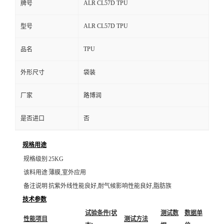
ALR CL57D TPU
牌号
ALR CL57D TPU
型号
TPU
品名
外形尺寸
袋装
厂家
路博润
是否进口
否
规格用途
规格级别
25KG
该料用途
薄膜,室外应用
备注说明
抗紫外线性能良好,耐气候影响性能良好,脂肪族
技术参数
试验条件[状
测试数
数据单
性能项目
测试方法