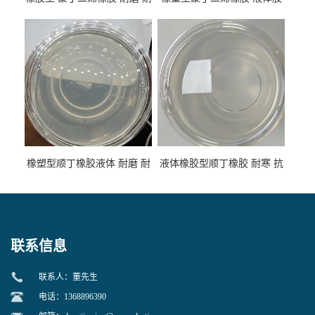
低温 高回弹 用于轮胎 鞋材改
高流动 抗老化 橡胶制品改性
性
专用
橡塑型顺丁橡胶液体 耐磨 耐
液体橡胶型顺丁橡胶 耐寒 抗
寒 耐老化 鞋材橡胶制品专用
冲 低分子 流动性好 塑料改性
增韧用
联系信息
联系人：董先生
电话：1368896390