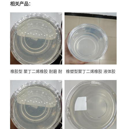
相关产品：
橡胶型 聚丁二烯橡胶 耐磨 耐
橡塑型聚丁二烯橡胶 液体胶
低温 高回弹 用于轮胎 鞋材改
高流动 抗老化 橡胶制品改性
性
专用