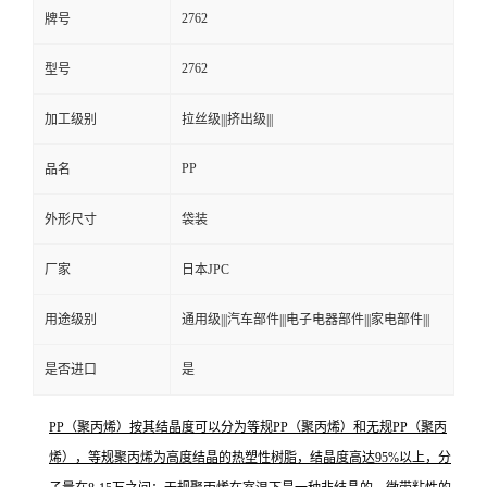
2762
牌号
2762
型号
加工级别
拉丝级|||挤出级|||
PP
品名
外形尺寸
袋装
厂家
日本JPC
用途级别
通用级|||汽车部件|||电子电器部件|||家电部件|||
是否进口
是
PP（聚丙烯）按其结晶度可以分为等规PP（聚丙烯）和无规PP（聚丙
烯），等规聚丙烯为高度结晶的热塑性树脂，结晶度高达95%以上，分