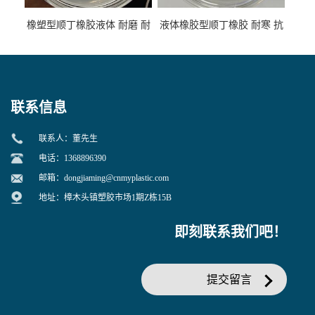
橡塑型顺丁橡胶液体 耐磨 耐
液体橡胶型顺丁橡胶 耐寒 抗
寒 耐老化 鞋材橡胶制品专用
冲 低分子 流动性好 塑料改性
增韧用
联系信息
联系人：董先生
电话：1368896390
邮箱：
dongjiaming@cnmyplastic.com
地址：樟木头镇塑胶市场1期Z栋15B
即刻联系我们吧！
提交留言