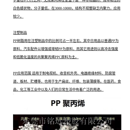
子量在8-15万之间；无规聚丙烯在室温下是一种非结晶的、微带粘性的
白色蜡状物，分子量低，在3000-10000，结构不规整缺乏内聚力，应用
较少。
注塑制品
PP树脂用在注塑制品中的比例可占一半左右，其中日用品以普通PP为
原料，汽车配件以增强或增韧PP为原料，而其它用途则以高冲击强度
和低脆化温度的共聚聚丙烯PPC原料为主。
PP应用范围 适用于制电视机、收音机外壳、电器绝缘材料、防腐管
道、板材、贮槽等，也用于生产扁丝、纤维、包装薄膜等。在医药，食
品，化工等工业中以及人们的日常生活中有着广泛的用途。