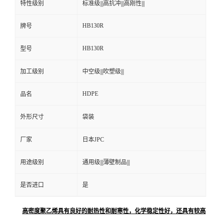
特性级别
标准级|||高抗冲|||高刚性|||
HB130R
牌号
HB130R
型号
加工级别
中空级|||吹塑级|||
HDPE
品名
外形尺寸
袋装
厂家
日本JPC
用途级别
通用级|||薄壁制品|||
是否进口
是
高密度聚乙烯具有良好的耐热性和耐寒性，化学稳定性好，还具有较高