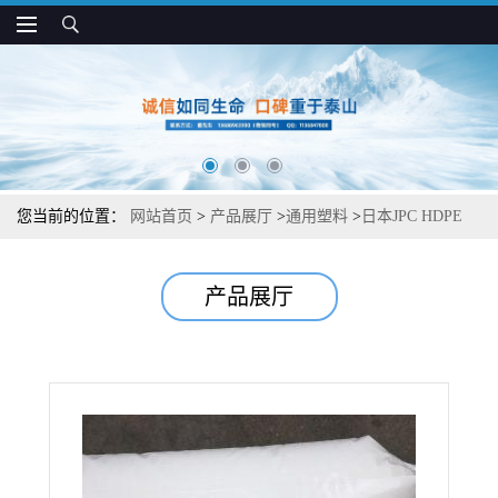
您当前的位置：
网站首页
>
产品展厅
>
通用塑料
>
日本JPC HDPE
HB130R 易成型 易加工 小中空成型应用
产品展厅