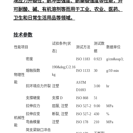
境应力开裂性，耐冲击强度、耐撕裂强度等性能，并
可耐酸、碱、有机溶剂等而用于工业、农业、医药、
卫生和日常生活用品等领域。
技术参数
试验条件[状
测试数
性能项目
测试方法
数据单位
态]
据
密度
ISO 1183
0.923
g/cm&sup3;
190&deg;C/2.16
熔融指数
ISO 1133
30
g/10 min
kg
物理性
能
ASTM
抗环境应力开裂
注塑
3.00
hr
D1693
支撐硬度
支撐 D
ISO 868
51
拉伸应力
屈服, 注塑
ISO 527-2
9.00
MPa
拉伸应变
断裂, 注塑
ISO 527-2
430
%
机械性
弯曲模量
注塑
ISO 178
210
MPa
能
简支梁缺口冲击