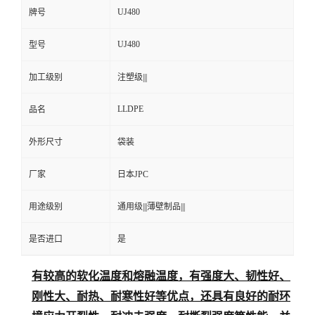
UJ480
牌号
UJ480
型号
加工级别
注塑级|||
LLDPE
品名
外形尺寸
袋装
厂家
日本JPC
用途级别
通用级|||薄壁制品|||
是否进口
是
有较高的软化温度和熔融温度，有强度大、韧性好、
刚性大、耐热、耐寒性好等优点，还具有良好的耐环