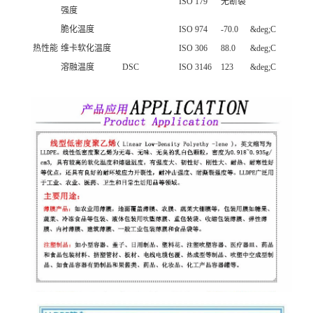
ISO 179
无断裂
强度
脆化温度
ISO 974
-70.0
&deg;C
热性能
维卡软化温度
ISO 306
88.0
&deg;C
溶融温度
DSC
ISO 3146
123
&deg;C