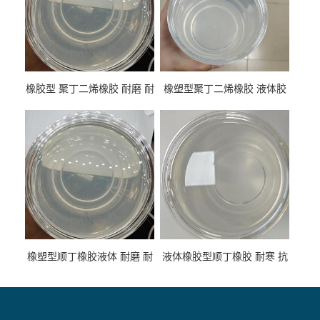
橡胶型 聚丁二烯橡胶 耐磨 耐
橡塑型聚丁二烯橡胶 液体胶
低温 高回弹 用于轮胎 鞋材改
高流动 抗老化 橡胶制品改性
性
专用
橡塑型顺丁橡胶液体 耐磨 耐
液体橡胶型顺丁橡胶 耐寒 抗
寒 耐老化 鞋材橡胶制品专用
冲 低分子 流动性好 塑料改性
增韧用