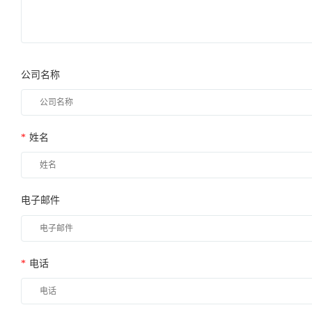
公司名称
*
姓名
电子邮件
*
电话