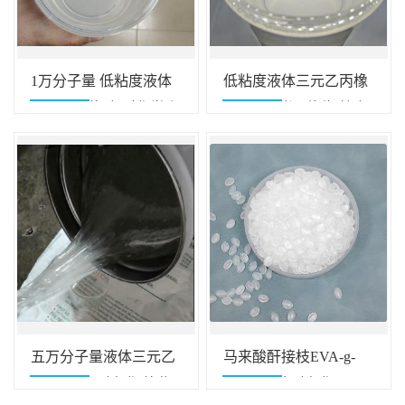
1万分子量 低粘度液体
低粘度液体三元乙丙橡
三元乙丙橡胶 耐化学腐
胶 耐候 耐温 绝缘 护套
蚀 用于胶管和减震部件
和电线电缆应用
五万分子量液体三元乙
马来酸酐接枝EVA-g-
丙 耐臭氧 耐老化 抗紫
MAH 耐油耐老化 用于