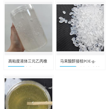
外线 粘合剂 密封胶专
提升材料相容性和韧性
用
高粘度液体三元乙丙橡
马来酸酐接枝POE-g-
胶 绝缘耐老化 用于电
MAH 耐寒 高韧 提高材
缆护套和密封条
料相容性和韧性