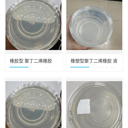
橡胶型 聚丁二烯橡胶
橡塑型聚丁二烯橡胶 液
耐磨 耐低温 高回弹 用
体胶 高流动 抗老化 橡
于轮胎 鞋材改性
胶制品改性专用