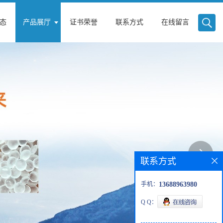
态
产品展厅
证书荣誉
联系方式
在线留言
联系方式
手机：
13688963980
Q Q：