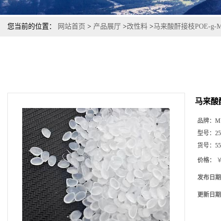
您当前的位置：
网站首页
>
产品展厅
>
改性料
>
马来酸酐接枝POE-g
马来酸酐
品牌：
M
型号：
2
货号：
55
价格：
￥
发布日期
更新日期