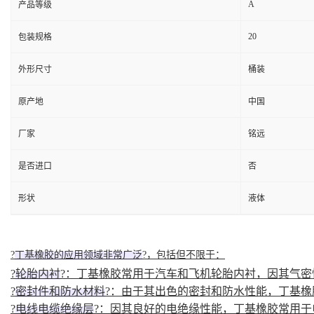
A
产品等级
20
包装规格
外形尺寸
桶装
原产地
中国
厂家
铭远
是否进口
否
形状
液体
?
丁基橡胶的应用领域非常广泛
?，包括但不限于：
?
轮胎内衬
?：丁基橡胶常用于汽车和飞机轮胎内衬，因其气密
?
密封件和防水材料
?：由于其出色的密封和防水性能，丁基橡
?
电线电缆绝缘层
?：因其良好的电绝缘性能，丁基橡胶常用于