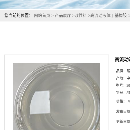
您当前的位置：
网站首页
>
产品展厅
>
改性料
>
高流动液体丁基橡胶 1
高流动
品牌：
铭
产地：
中
型号：
20
货号：
85
价格：
￥
发布日期
更新日期