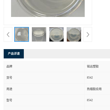
产品详请
品牌
铭远塑胶
8542
货号
用途
热熔胶应用
8542
型号