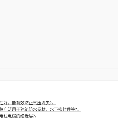
性好，能有效防止气压流失?
。
胶广泛用于建筑防水卷材、水下密封件等?
。
电线电缆的绝缘层?
。