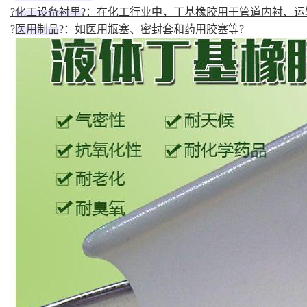
?
化工设备衬里
?：在化工行业中，丁基橡胶用于管道内衬、运
?
医用制品
?：如医用瓶塞、密封套和药用胶塞等?