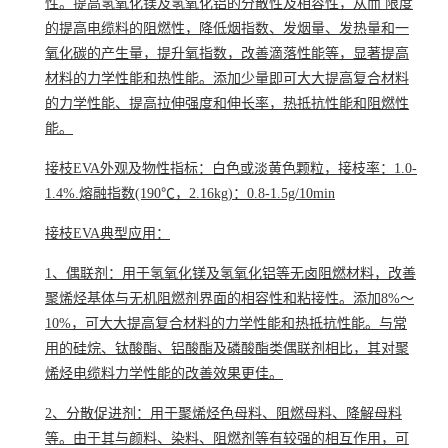
性。提高氢氧化镁及氢氧化铝的分散性及相容性，从而 限度
的提高电缆料的阻燃性，降低烟指数、发烟量、发热量和
一
氧化碳
的产生量，提升氧指数，改善滴落性能等，显著提高
材料的力学性能和热性能。添加少量即可大大提高复合材料
的力学性能、提高拉伸强度和伸长率，热抵抗性能和阻燃性
能。
接枝EVA外观及物性指标：白色或淡黄色颗粒，接枝率：1.0-
1.4%.熔融指数(190℃，2.16kg)：0.8-1.5g/10min
接枝EVA典型应用：
1、偶联剂：用于氢氧化镁及氢氧化铝等无卤阻燃材料，改善
聚烯烃基体与
无机阻燃剂
界面的相容性和粘接性。添加8%～
10%，可大大提高复合材料的力学性能和热抵抗性能。与常
用的硅烷、钛酸酯、铝酸酯及磷酸酯类偶联剂相比，其对聚
烯烃电缆料力学性能的改善效果更佳。
2、分散促进剂：用于聚烯烃色母料、阻燃母料、降解母料
等。由于其与颜料、染料、阻燃剂等有较强的相互作用，可