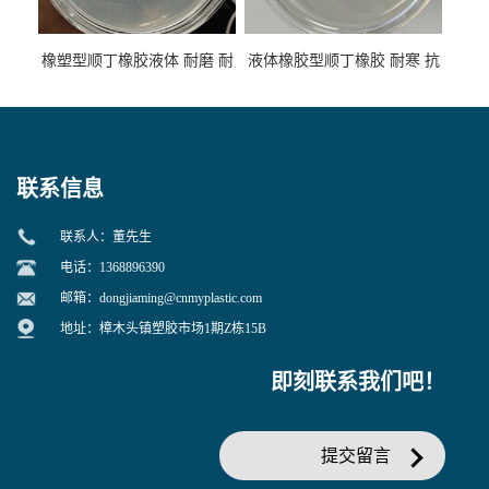
橡塑型顺丁橡胶液体 耐磨 耐
液体橡胶型顺丁橡胶 耐寒 抗
寒 耐老化 鞋材橡胶制品专用
冲 低分子 流动性好 塑料改性
增韧用
联系信息
联系人：董先生
电话：1368896390
邮箱：
dongjiaming@cnmyplastic.com
地址：樟木头镇塑胶市场1期Z栋15B
即刻联系我们吧！
提交留言