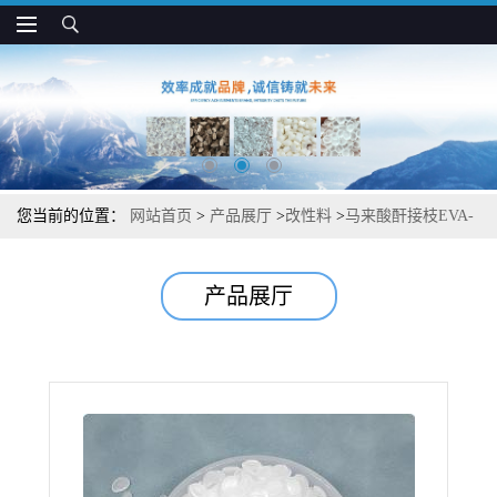
您当前的位置：
网站首页
>
产品展厅
>
改性料
>
马来酸酐接枝EVA-
g-MAH 耐油耐老化 用于提升材料相容性和韧性
产品展厅