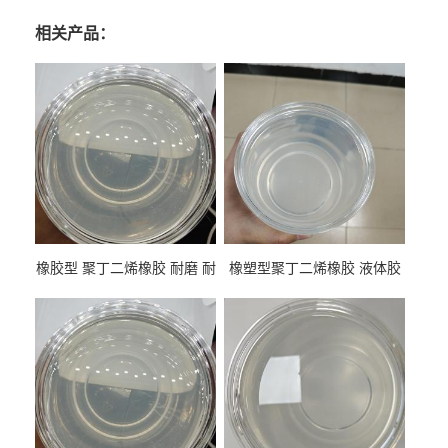
相关产品：
橡胶型 聚丁二烯橡胶 耐磨 耐
橡塑型聚丁二烯橡胶 液体胶
低温 高回弹 用于轮胎 鞋材改
高流动 抗老化 橡胶制品改性
性
专用