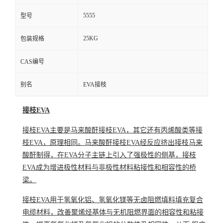
5555
型号
25KG
包装规格
CAS编号
别名
EVA接枝
接枝EVA
接枝EVA主要是
马来酸酐接枝
EVA，其它还有丙烯酸类等接
枝EVA，原理相同。马来酸酐接枝EVA经反应挤出接枝马来
酸酐制得，在EVA分子主链上引入了强极性的侧基，接枝
EVA成为增进极性材料与非极性材料粘接性和相容性的桥
梁。
接枝EVA用于
氢氧化铝
、
氢氧化镁
等无卤阻燃填料填充复合
电缆材料，改善聚烯烃基体与无机阻燃界面的相容性和粘接