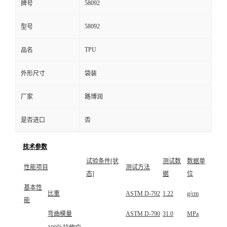
58092
牌号
58092
型号
TPU
品名
外形尺寸
袋装
厂家
路博润
是否进口
否
技术参数
试验条件[状
测试数
数据单
性能项目
测试方法
态]
据
位
基本性
比重
ASTM D-792
1.22
g/cm
能
弯曲模量
ASTM D-790
31.0
MPa