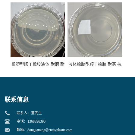
低温 高回弹 用于轮胎 鞋材改
高流动 抗老化 橡胶制品改性
性
专用
橡塑型顺丁橡胶液体 耐磨 耐
液体橡胶型顺丁橡胶 耐寒 抗
寒 耐老化 鞋材橡胶制品专用
冲 低分子 流动性好 塑料改性
增韧用
联系信息
联系人：董先生
电话：1368896390
邮箱：
dongjiaming@cnmyplastic.com