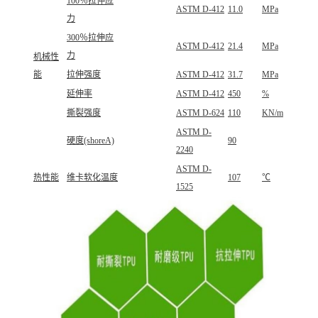
100％拉伸应
ASTM D-412
11.0
MPa
力
300％拉伸应
ASTM D-412
21.4
MPa
力
机械性
能
拉伸强度
ASTM D-412
31.7
MPa
延伸率
ASTM D-412
450
%
撕裂强度
ASTM D-624
110
KN/m
ASTM D-
硬度(shoreA)
90
2240
ASTM D-
热性能
维卡软化温度
107
℃
1525