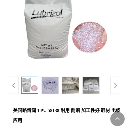
美国路博润 TPU 58138 耐用 耐磨 加工性好 鞋材 电缆
应用