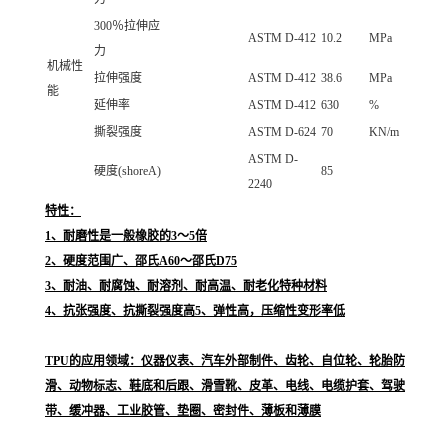
300％拉伸应
ASTM D-412
10.2
MPa
力
机械性
拉伸强度
ASTM D-412
38.6
MPa
能
延伸率
ASTM D-412
630
%
撕裂强度
ASTM D-624
70
KN/m
ASTM D-
硬度(shoreA)
85
2240
特性：
1、耐磨性是一般橡胶的3～5倍
2、硬度范围广、邵氏A60～邵氏D75
3、耐油、耐腐蚀、耐溶剂、耐高温、耐老化特种材料
4、抗张强度、抗撕裂强度高5、弹性高，压缩性变形率低
TPU的应用领域：仪器仪表、汽车外部制件、齿轮、自位轮、轮胎防
滑、动物标志、鞋底和后跟、滑雪靴、皮革、电线、电缆护套、驾驶
带、缓冲器、工业胶管、垫圈、密封件、薄板和薄膜