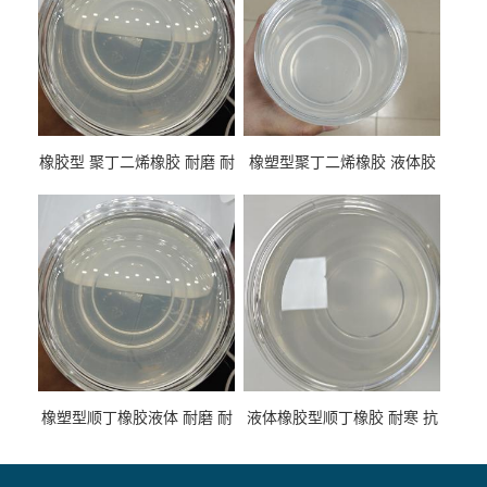
橡胶型 聚丁二烯橡胶 耐磨 耐
橡塑型聚丁二烯橡胶 液体胶
低温 高回弹 用于轮胎 鞋材改
高流动 抗老化 橡胶制品改性
性
专用
橡塑型顺丁橡胶液体 耐磨 耐
液体橡胶型顺丁橡胶 耐寒 抗
寒 耐老化 鞋材橡胶制品专用
冲 低分子 流动性好 塑料改性
增韧用