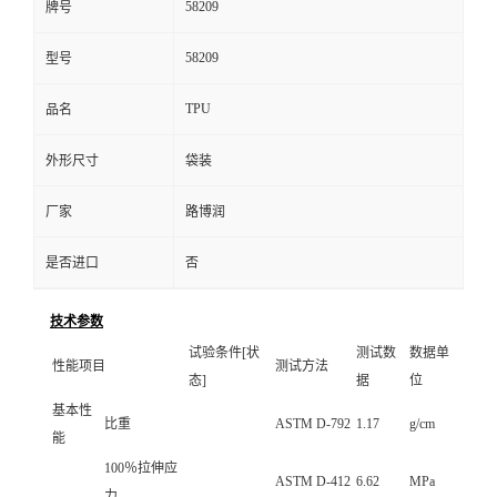
58209
牌号
58209
型号
TPU
品名
外形尺寸
袋装
厂家
路博润
是否进口
否
技术参数
试验条件[状
测试数
数据单
性能项目
测试方法
态]
据
位
基本性
比重
ASTM D-792
1.17
g/cm
能
100％拉伸应
ASTM D-412
6.62
MPa
力