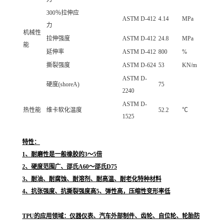
300％拉伸应
ASTM D-412
4.14
MPa
力
机械性
拉伸强度
ASTM D-412
24.8
MPa
能
延伸率
ASTM D-412
800
%
撕裂强度
ASTM D-624
53
KN/m
ASTM D-
硬度(shoreA)
75
2240
ASTM D-
热性能
维卡软化温度
52.2
℃
1525
特性：
1、耐磨性是一般橡胶的3～5倍
2、硬度范围广、邵氏A60～邵氏D75
3、耐油、耐腐蚀、耐溶剂、耐高温、耐老化特种材料
4、抗张强度、抗撕裂强度高5、弹性高，压缩性变形率低
TPU的应用领域：仪器仪表、汽车外部制件、齿轮、自位轮、轮胎防