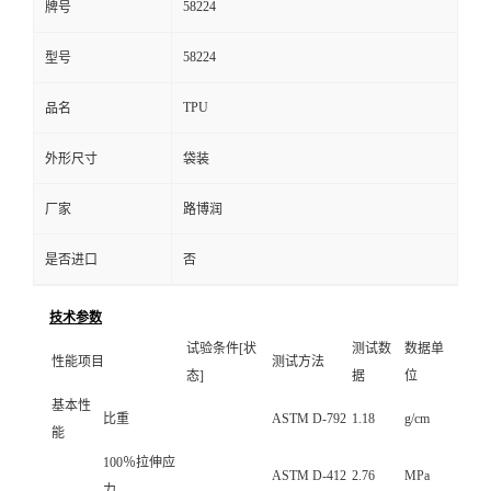
58224
牌号
58224
型号
TPU
品名
外形尺寸
袋装
厂家
路博润
是否进口
否
技术参数
试验条件[状
测试数
数据单
性能项目
测试方法
态]
据
位
基本性
比重
ASTM D-792
1.18
g/cm
能
100％拉伸应
ASTM D-412
2.76
MPa
力