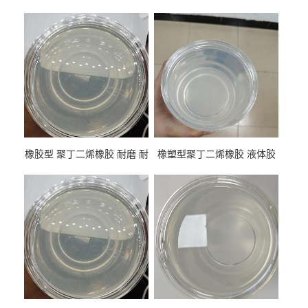
橡胶型 聚丁二烯橡胶 耐磨 耐
橡塑型聚丁二烯橡胶 液体胶
低温 高回弹 用于轮胎 鞋材改
高流动 抗老化 橡胶制品改性
性
专用