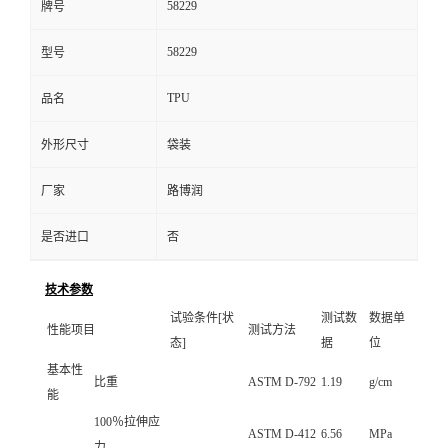
58229
牌号
58229
型号
TPU
品名
外形尺寸
袋装
厂家
路博润
是否进口
否
技术参数
试验条件[状
测试数
数据单
性能项目
测试方法
态]
据
位
基本性
比重
ASTM D-792
1.19
g/cm
能
100％拉伸应
ASTM D-412
6.56
MPa
力