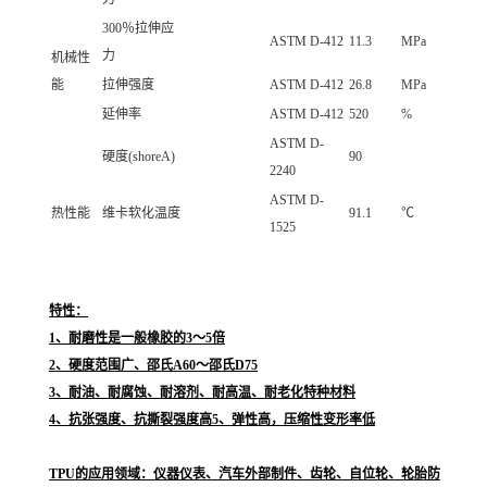
300％拉伸应
ASTM D-412
11.3
MPa
力
机械性
能
拉伸强度
ASTM D-412
26.8
MPa
延伸率
ASTM D-412
520
%
ASTM D-
硬度(shoreA)
90
2240
ASTM D-
热性能
维卡软化温度
91.1
℃
1525
特性：
1、耐磨性是一般橡胶的3～5倍
2、硬度范围广、邵氏A60～邵氏D75
3、耐油、耐腐蚀、耐溶剂、耐高温、耐老化特种材料
4、抗张强度、抗撕裂强度高5、弹性高，压缩性变形率低
TPU的应用领域：仪器仪表、汽车外部制件、齿轮、自位轮、轮胎防