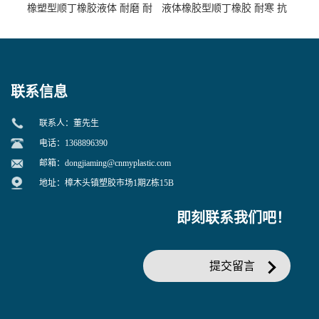
橡塑型顺丁橡胶液体 耐磨 耐
液体橡胶型顺丁橡胶 耐寒 抗
寒 耐老化 鞋材橡胶制品专用
冲 低分子 流动性好 塑料改性
增韧用
联系信息
联系人：董先生
电话：1368896390
邮箱：
dongjiaming@cnmyplastic.com
地址：樟木头镇塑胶市场1期Z栋15B
即刻联系我们吧！
提交留言