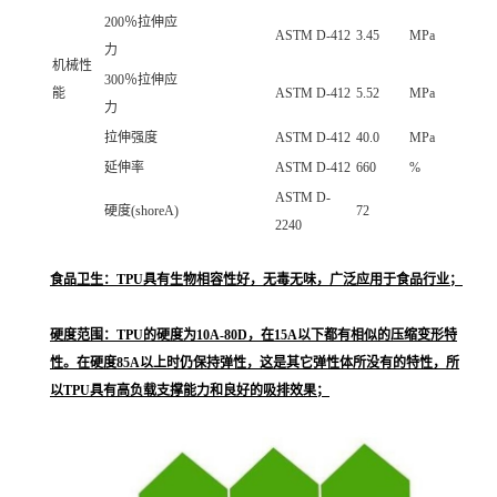
200％拉伸应
ASTM D-412
3.45
MPa
力
机械性
300％拉伸应
能
ASTM D-412
5.52
MPa
力
拉伸强度
ASTM D-412
40.0
MPa
延伸率
ASTM D-412
660
%
ASTM D-
硬度(shoreA)
72
2240
食品卫生：TPU具有生物相容性好，无毒无味，广泛应用于食品行业；
硬度范围：TPU的硬度为10A-80D，在15A以下都有相似的压缩变形特
性。在硬度85A以上时仍保持弹性，这是其它弹性体所没有的特性，所
以TPU具有高负载支撑能力和良好的吸排效果；