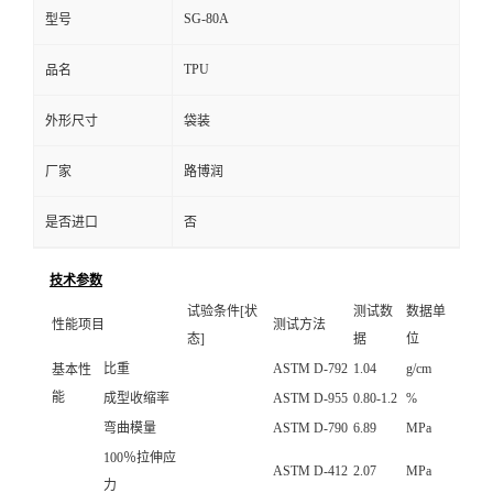
SG-80A
型号
TPU
品名
外形尺寸
袋装
厂家
路博润
是否进口
否
技术参数
试验条件[状
测试数
数据单
性能项目
测试方法
态]
据
位
比重
ASTM D-792
1.04
g/cm
基本性
能
成型收缩率
ASTM D-955
0.80-1.2
%
弯曲模量
ASTM D-790
6.89
MPa
100％拉伸应
ASTM D-412
2.07
MPa
力