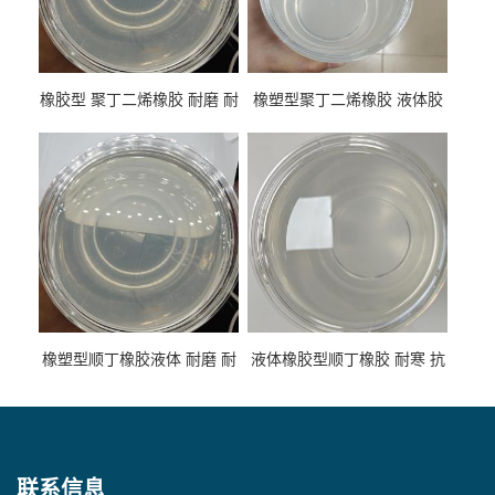
橡胶型 聚丁二烯橡胶 耐磨 耐
橡塑型聚丁二烯橡胶 液体胶
低温 高回弹 用于轮胎 鞋材改
高流动 抗老化 橡胶制品改性
性
专用
橡塑型顺丁橡胶液体 耐磨 耐
液体橡胶型顺丁橡胶 耐寒 抗
寒 耐老化 鞋材橡胶制品专用
冲 低分子 流动性好 塑料改性
增韧用
联系信息