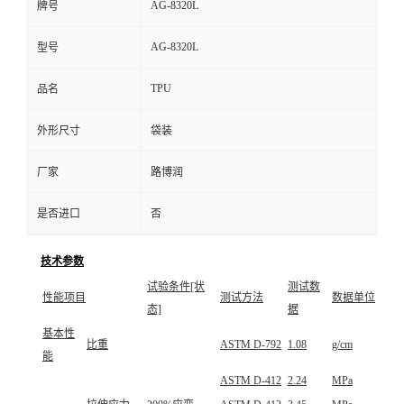
AG-8320L
牌号
AG-8320L
型号
TPU
品名
外形尺寸
袋装
厂家
路博润
是否进口
否
技术参数
试验条件[状
测试数
性能项目
测试方法
数据单位
态]
据
基本性
比重
ASTM D-792
1.08
g/cm
能
ASTM D-412
2.24
MPa