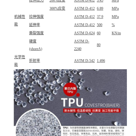
拉伸应力
200%应变
ASTM D-412
3.45
MPa
300%应变
ASTM D-412
6.89
MPa
机械性
拉伸强度
ASTM D-412
37.9
MPa
能
延伸率
ASTM D-412
500
%
撕裂强度
ASTM D-624
60
KN/m
硬度
ASTM D-
80
(shoreA)
2240
光学性
折射率
ASTM D-542
1.496
能