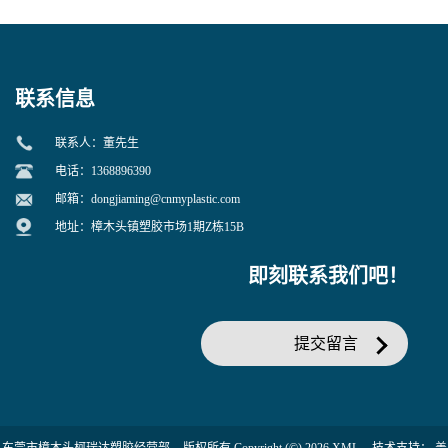
寒 耐老化 鞋材橡胶制品专用
冲 低分子 流动性好 塑料改性
增韧用
联系信息
联系人：董先生
电话：1368896390
邮箱：
dongjiaming@cnmyplastic.com
地址：樟木头镇塑胶市场1期Z栋15B
即刻联系我们吧！
提交留言
东莞市樟木头柯瑞达塑胶经营部
版权所有 Copyright (©) 2026
XML
技术支持：
盖