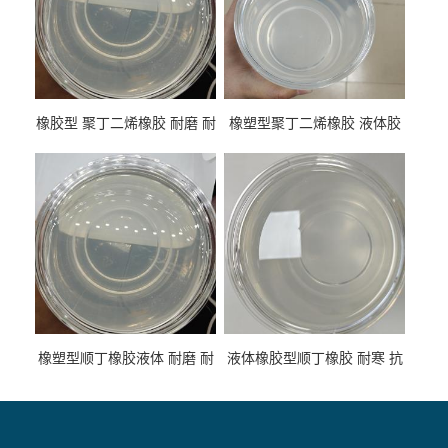
橡胶型 聚丁二烯橡胶 耐磨 耐
橡塑型聚丁二烯橡胶 液体胶
低温 高回弹 用于轮胎 鞋材改
高流动 抗老化 橡胶制品改性
性
专用
橡塑型顺丁橡胶液体 耐磨 耐
液体橡胶型顺丁橡胶 耐寒 抗
寒 耐老化 鞋材橡胶制品专用
冲 低分子 流动性好 塑料改性
增韧用