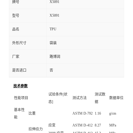
X5091
牌号
X5091
型号
TPU
品名
外形尺寸
袋装
厂家
路博润
是否进口
否
技术参数
试验条件[状
测试数
性能项目
测试方法
数据单位
态]
据
基本性
比重
ASTM D-792
1.16
g/cm
能
应变
ASTM D-412
8.27
MPa
拉伸应力