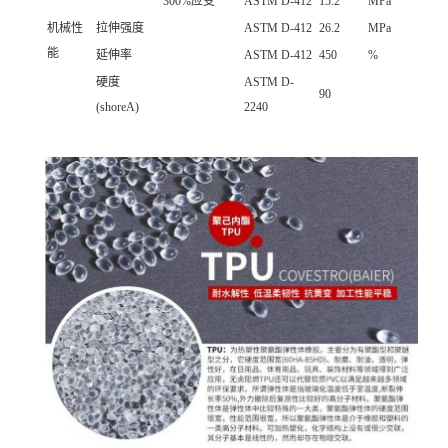
300%应变
ASTM D-412
15.2
MPa
机械性
拉伸强度
ASTM D-412
26.2
MPa
能
延伸率
ASTM D-412
450
%
硬度
ASTM D-
90
(shoreA)
2240