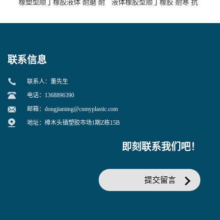
橡塑型顺丁橡胶液体 耐磨 耐
液体橡胶型顺丁橡胶 耐寒 抗
寒 耐老化 鞋材橡胶制品专用
冲 低分子 流动性好 塑料改性
增韧用
联系信息
联系人：董先生
电话：1368896390
邮箱：
dongjiaming@cnmyplastic.com
地址：樟木头镇塑胶市场1期Z栋15B
即刻联系我们吧！
提交留言