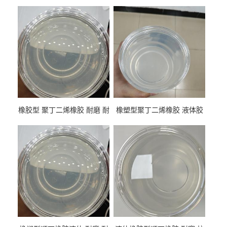
橡胶型 聚丁二烯橡胶 耐磨 耐
橡塑型聚丁二烯橡胶 液体胶
低温 高回弹 用于轮胎 鞋材改
高流动 抗老化 橡胶制品改性
性
专用