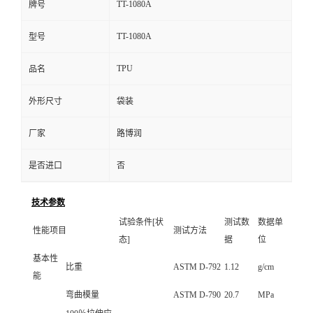
TT-1080A
牌号
TT-1080A
型号
TPU
品名
外形尺寸
袋装
厂家
路博润
是否进口
否
技术参数
试验条件[状
测试数
数据单
性能项目
测试方法
态]
据
位
基本性
比重
ASTM D-792
1.12
g/cm
能
弯曲模量
ASTM D-790
20.7
MPa