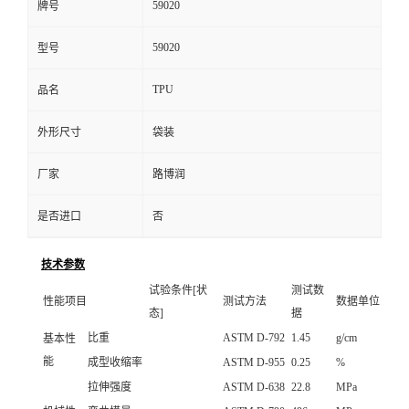
59020
牌号
59020
型号
TPU
品名
外形尺寸
袋装
厂家
路博润
是否进口
否
技术参数
试验条件[状
测试数
性能项目
测试方法
数据单位
态]
据
比重
ASTM D-792
1.45
g/cm
基本性
能
成型收缩率
ASTM D-955
0.25
%
拉伸强度
ASTM D-638
22.8
MPa