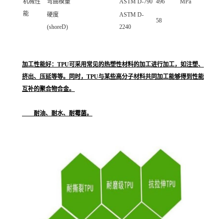
机械性
弯曲模量
ASTM D-790
496
MPa
能
硬度
ASTM D-
58
(shoreD)
2240
加工性能好：TPU可采用常见的热塑性材料的加工进行加工，如注塑、
挤出、压延等等。同时，TPU与某些高分子材料共同加工能够得到性能
互补的聚合物合金。
耐油、耐水、耐霉菌。