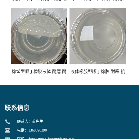
低温 高回弹 用于轮胎 鞋材改
高流动 抗老化 橡胶制品改性
性
专用
橡塑型顺丁橡胶液体 耐磨 耐
液体橡胶型顺丁橡胶 耐寒 抗
寒 耐老化 鞋材橡胶制品专用
冲 低分子 流动性好 塑料改性
增韧用
联系信息
联系人：董先生
电话：1368896390