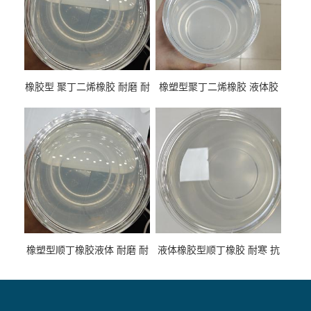
橡胶型 聚丁二烯橡胶 耐磨 耐
橡塑型聚丁二烯橡胶 液体胶
低温 高回弹 用于轮胎 鞋材改
高流动 抗老化 橡胶制品改性
性
专用
橡塑型顺丁橡胶液体 耐磨 耐
液体橡胶型顺丁橡胶 耐寒 抗
寒 耐老化 鞋材橡胶制品专用
冲 低分子 流动性好 塑料改性
增韧用