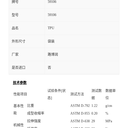
59106
牌号
59106
型号
TPU
品名
外形尺寸
袋装
厂家
路博润
是否进口
否
技术参数
试验条件[状
测试数
数据单
性能项目
测试方法
态]
据
位
比重
ASTM D-792
1.22
g/cm
基本性
能
成型收缩率
ASTM D-955
0.20
%
拉伸强度
ASTM D-638
29
MPa
机械性