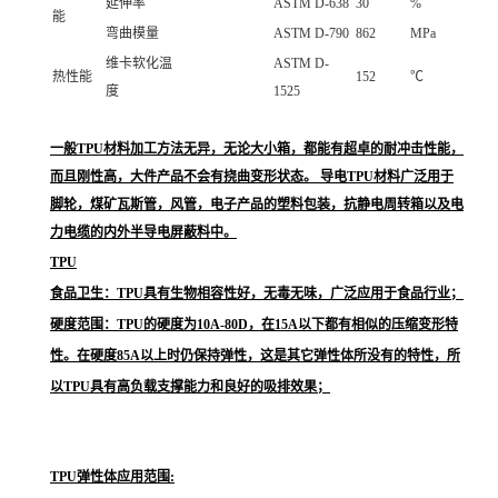
延伸率
ASTM D-638
30
%
能
弯曲模量
ASTM D-790
862
MPa
维卡软化温
ASTM D-
热性能
152
℃
度
1525
一般TPU材料加工方法无异，无论大小箱，都能有超卓的耐冲击性能，
而且刚性高，大件产品不会有挠曲变形状态。 导电TPU材料广泛用于
脚轮，煤矿瓦斯管，风管，电子产品的塑料包装，抗静电周转箱以及电
力电缆的内外半导电屏蔽料中。
TPU
食品卫生：TPU具有生物相容性好，无毒无味，广泛应用于食品行业；
硬度范围：TPU的硬度为10A-80D，在15A以下都有相似的压缩变形特
性。在硬度85A以上时仍保持弹性，这是其它弹性体所没有的特性，所
以TPU具有高负载支撑能力和良好的吸排效果；
TPU弹性体应用范围: