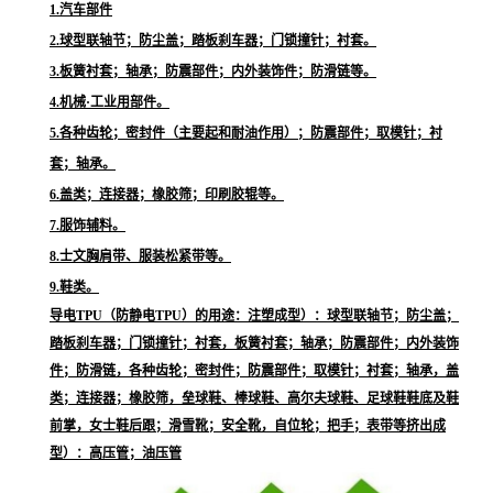
1.汽车部件
2.球型联轴节；防尘盖；踏板刹车器；门锁撞针；衬套。
3.板簧衬套；轴承；防震部件；内外装饰件；防滑链等。
4.机械·工业用部件。
5.各种齿轮；密封件（主要起和耐油作用）；防震部件；取模针；衬
套；轴承。
6.盖类；连接器；橡胶筛；印刷胶辊等。
7.服饰辅料。
8.士文胸肩带、服装松紧带等。
9.鞋类。
导电TPU（防静电TPU）的用途：注塑成型）：球型联轴节；防尘盖；
踏板刹车器；门锁撞针；衬套，板簧衬套；轴承；防震部件；内外装饰
件；防滑链，各种齿轮；密封件；防震部件；取模针；衬套；轴承，盖
类；连接器；橡胶筛，垒球鞋、棒球鞋、高尔夫球鞋、足球鞋鞋底及鞋
前掌，女士鞋后跟；滑雪靴；安全靴，自位轮；把手；表带等挤出成
型）：高压管；油压管