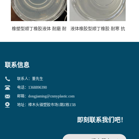
橡塑型顺丁橡胶液体 耐磨 耐
液体橡胶型顺丁橡胶 耐寒 抗
寒 耐老化 鞋材橡胶制品专用
冲 低分子 流动性好 塑料改性
增韧用
联系信息
联系人：董先生
电话：1368896390
邮箱：
dongjiaming@cnmyplastic.com
地址：樟木头镇塑胶市场1期Z栋15B
即刻联系我们吧！