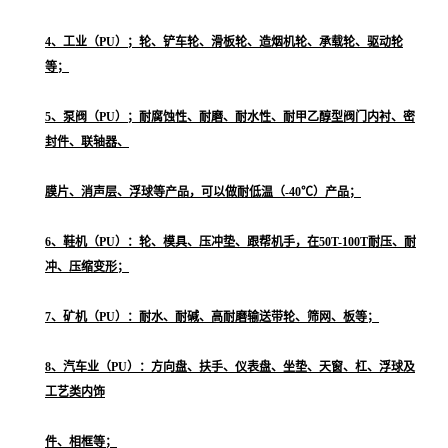
4、工业（PU）；轮、铲车轮、滑板轮、造烟机轮、承载轮、驱动轮
等；
5、泵阀（PU）；耐腐蚀性、耐磨、耐水性、耐甲乙醇型阀门内衬、密
封件、联轴器、
膜片、消声层、浮球等产品，可以做耐低温（-40℃）产品；
6、鞋机（PU）：轮、模具、压冲垫、跟帮机手，在50T-100T耐压、耐
冲、压缩变形；
7、矿机（PU）：耐水、耐碱、高耐磨输送带轮、筛网、板等；
8、汽车业（PU）：方向盘、扶手、仪表盘、坐垫、天窗、杠、浮球及
工艺类内饰
件、相框等；