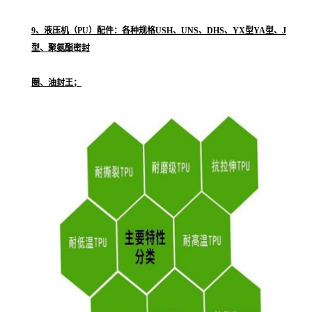
9、液压机（PU）配件：各种规格USH、UNS、DHS、YX型YA型、J
型、聚氨酯密封
圈、油封王；