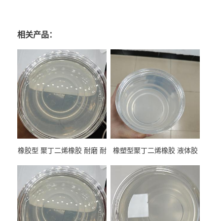
相关产品：
橡胶型 聚丁二烯橡胶 耐磨 耐
橡塑型聚丁二烯橡胶 液体胶
低温 高回弹 用于轮胎 鞋材改
高流动 抗老化 橡胶制品改性
性
专用