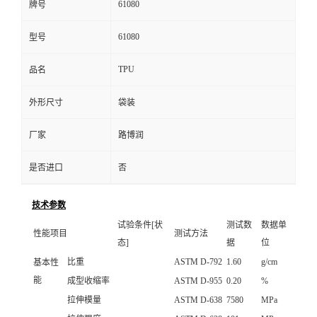
61080
牌号
61080
型号
TPU
品名
外形尺寸
袋装
厂家
路博润
是否进口
否
技术参数
试验条件[状
测试数
数据单
性能项目
测试方法
态]
据
位
比重
ASTM D-792
1.60
g/cm
基本性
能
成型收缩率
ASTM D-955
0.20
%
拉伸模量
ASTM D-638
7580
MPa