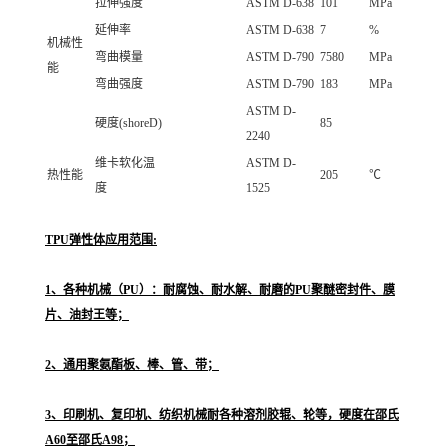
拉伸强度
ASTM D-638
101
MPa
延伸率
ASTM D-638
7
%
机械性
弯曲模量
ASTM D-790
7580
MPa
能
弯曲强度
ASTM D-790
183
MPa
ASTM D-
硬度(shoreD)
85
2240
维卡软化温
ASTM D-
热性能
205
℃
度
1525
TPU弹性体应用范围:
1、各种机械（PU）：耐腐蚀、耐水解、耐磨的PU聚醚密封件、膜
片、油封王等；
2、通用聚氨酯板、棒、管、带；
3、印刷机、复印机、纺织机械耐各种溶剂胶辊、轮等，硬度在邵氏
A60至邵氏A98；