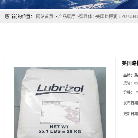
您当前的位置：
网站首页
>
产品展厅
>
弹性体
>
美国路博润 TPU UB
美国路博
品牌：
路
货号：
85
价格：
￥
发布日期
更新日期