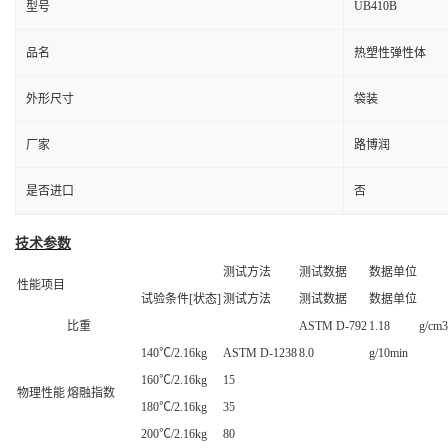
UB410B
型号
品名
热塑性弹性体
外形尺寸
袋装
厂家
路博润
是否进口
否
技术参数
测试方法
测试数据
数据单位
性能项目
试验条件[状态]
测试方法
测试数据
数据单位
比重
ASTM D-792
1.18
g/cm3
140℃/2.16kg
ASTM D-1238
8.0
g/10min
160℃/2.16kg
15
物理性能
熔融指数
180℃/2.16kg
35
200℃/2.16kg
80