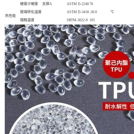
硬度计硬度
支撑A
ASTM D-2240
70
玻璃转化温度
ASTM D-3418
-30.0
℃
热性能
熔融温度
SRTM-3022-9
105