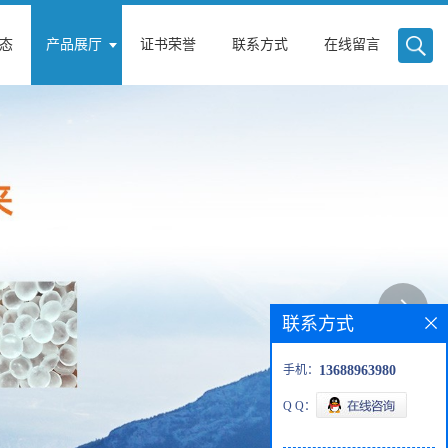
态
产品展厅
证书荣誉
联系方式
在线留言
联系方式
手机：
13688963980
Q Q：