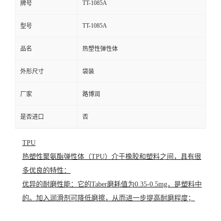
TT-1085A
牌号
TT-1085A
型号
品名
热塑性弹性体
外形尺寸
袋装
厂家
路博润
是否进口
否
TPU
热塑性聚氨酯弹性体（TPU）介于橡胶和塑料之间，具有很
多优良的特性：
优异的耐磨性能：它的Taber磨耗值为0.35-0.5mg，是塑料中
的。加入润滑剂可降低磨擦，从而进一步提高耐磨程度；