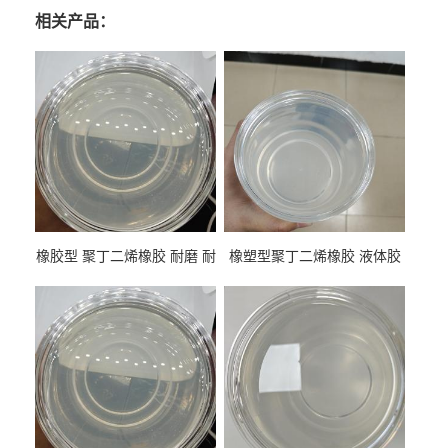
相关产品：
橡胶型 聚丁二烯橡胶 耐磨 耐
橡塑型聚丁二烯橡胶 液体胶
低温 高回弹 用于轮胎 鞋材改
高流动 抗老化 橡胶制品改性
性
专用