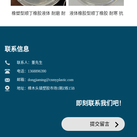
橡塑型顺丁橡胶液体 耐磨 耐
液体橡胶型顺丁橡胶 耐寒 抗
寒 耐老化 鞋材橡胶制品专用
冲 低分子 流动性好 塑料改性
增韧用
联系信息
联系人：董先生
电话：1368896390
邮箱：
dongjiaming@cnmyplastic.com
地址：樟木头镇塑胶市场1期Z栋15B
即刻联系我们吧！
提交留言