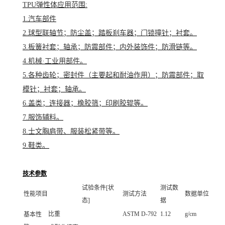
TPU弹性体应用范围:
1.汽车部件
2.球型联轴节；防尘盖；踏板刹车器；门锁撞针；衬套。
3.板簧衬套；轴承；防震部件；内外装饰件；防滑链等。
4.机械·工业用部件。
5.各种齿轮；密封件（主要起和耐油作用）；防震部件；取
模针；衬套；轴承。
6.盖类；连接器；橡胶筛；印刷胶辊等。
7.服饰辅料。
8.士文胸肩带、服装松紧带等。
9.鞋类。
技术参数
试验条件[状
测试数
性能项目
测试方法
数据单位
态]
据
比重
ASTM D-792
1.12
g/cm
基本性