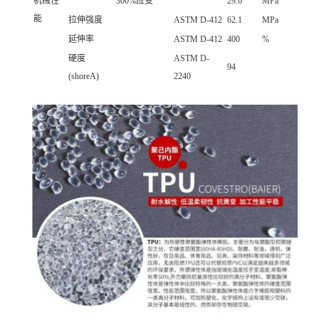
机械性
300%应变
29.6
MPa
能
拉伸强度
ASTM D-412
62.1
MPa
延伸率
ASTM D-412
400
%
硬度
ASTM D-
94
(shoreA)
2240