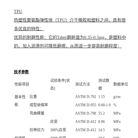
TPU
热塑性聚氨酯弹性体（TPU）介于橡胶和塑料之间，具有很
多优良的特性：
优异的耐磨性能：它的Taber磨耗值为0.35-0.5mg，是塑料中
的。加入润滑剂可降低磨擦，从而进一步提高耐磨程度；
技术参数
试验条件[状
测试数
性能项目
测试方法
数据单位
态]
据
比重
ASTM D-792
1.15
g/cm
基本性
能
成型收缩率
ASTM D-955
0.60-1.0
%
弯曲模量
ASTM D-790
55.2
MPa
应变
ASTM D-412
8.96
MPa
拉伸应力
200%应变
ASTM D-412
14.5
MPa