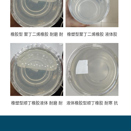
橡胶型 聚丁二烯橡胶 耐磨 耐
橡塑型聚丁二烯橡胶 液体胶
低温 高回弹 用于轮胎 鞋材改
高流动 抗老化 橡胶制品改性
性
专用
橡塑型顺丁橡胶液体 耐磨 耐
液体橡胶型顺丁橡胶 耐寒 抗
寒 耐老化 鞋材橡胶制品专用
冲 低分子 流动性好 塑料改性
增韧用