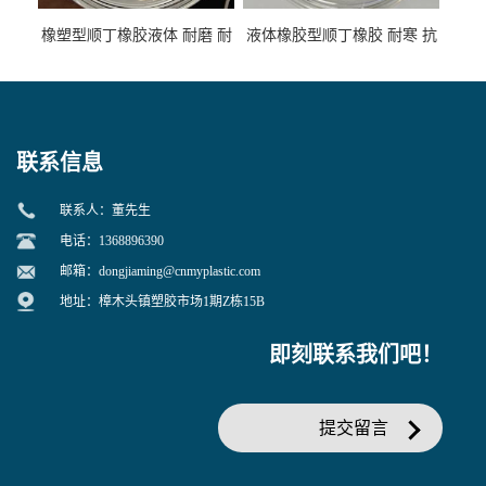
橡塑型顺丁橡胶液体 耐磨 耐
液体橡胶型顺丁橡胶 耐寒 抗
寒 耐老化 鞋材橡胶制品专用
冲 低分子 流动性好 塑料改性
增韧用
联系信息
联系人：董先生
电话：1368896390
邮箱：
dongjiaming@cnmyplastic.com
地址：樟木头镇塑胶市场1期Z栋15B
即刻联系我们吧！
提交留言