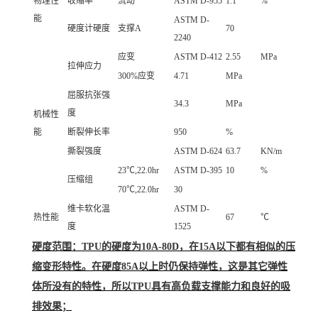
物理性
收缩率
流动
ASTM D-955
1.1
%
能
ASTM D-
硬度计硬度
支撑A
70
2240
应变
ASTM D-412
2.55
MPa
拉伸应力
300%应变
4.71
MPa
屈服抗张强
34.3
MPa
度
机械性
能
断裂伸长率
950
%
撕裂强度
ASTM D-624
63.7
KN/m
23℃,22.0hr
ASTM D-395
10
%
压缩组
70℃,22.0hr
30
维卡软化温
ASTM D-
热性能
67
℃
度
1525
硬度范围：TPU的硬度为10A-80D，在15A以下都有相似的压
缩变形特性。在硬度85A以上时仍保持弹性，这是其它弹性
体所没有的特性，所以TPU具有高负载支撑能力和良好的吸
排效果；