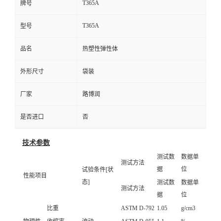
T365A
牌号
T365A
型号
品名
热塑性弹性体
外形尺寸
袋装
厂家
路博润
是否进口
否
技术参数
测试数
数据单
测试方法
据
位
试验条件[状
性能项目
态]
测试数
数据单
测试方法
据
位
比重
ASTM D-792
1.05
g/cm3