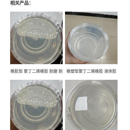
相关产品：
橡胶型 聚丁二烯橡胶 耐磨 耐
橡塑型聚丁二烯橡胶 液体胶
低温 高回弹 用于轮胎 鞋材改
高流动 抗老化 橡胶制品改性
性
专用