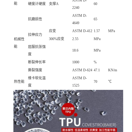
ASTM D-
能
硬度计硬度
支撑A
60
2240
ASTM D-
抗磨损性
65
4649
应变
ASTM D-412
1.57
MPa
拉伸应力
300%应变
2.55
MPa
机械性
能
屈服抗张强
18.6
MPa
度
断裂伸长率
1000
%
撕裂强度
ASTM D-624
47.1
KN/m
维卡软化温
ASTM D-
热性能
70
℃
度
1525