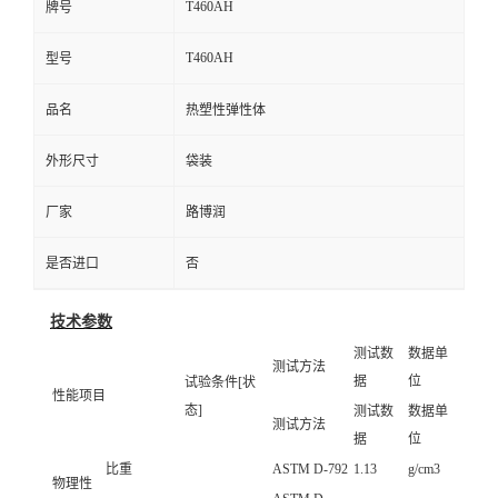
T460AH
牌号
T460AH
型号
品名
热塑性弹性体
外形尺寸
袋装
厂家
路博润
是否进口
否
技术参数
测试数
数据单
测试方法
据
位
试验条件[状
性能项目
态]
测试数
数据单
测试方法
据
位
比重
ASTM D-792
1.13
g/cm3
物理性