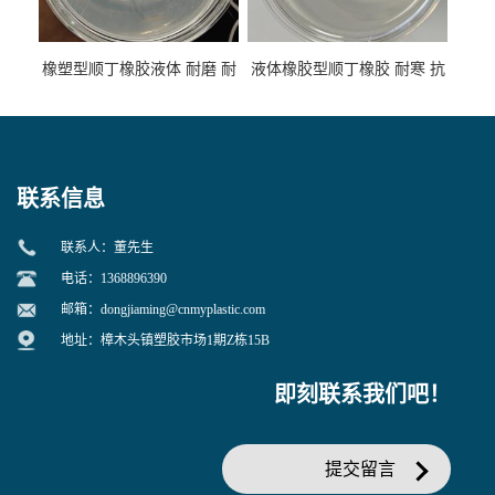
橡塑型顺丁橡胶液体 耐磨 耐
液体橡胶型顺丁橡胶 耐寒 抗
寒 耐老化 鞋材橡胶制品专用
冲 低分子 流动性好 塑料改性
增韧用
联系信息
联系人：董先生
电话：1368896390
邮箱：
dongjiaming@cnmyplastic.com
地址：樟木头镇塑胶市场1期Z栋15B
即刻联系我们吧！
提交留言