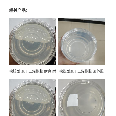
相关产品：
橡胶型 聚丁二烯橡胶 耐磨 耐
橡塑型聚丁二烯橡胶 液体胶
低温 高回弹 用于轮胎 鞋材改
高流动 抗老化 橡胶制品改性
性
专用