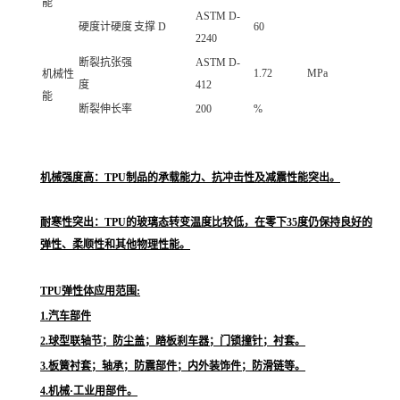
能
ASTM D-
硬度计硬度
支撑 D
60
2240
断裂抗张强
ASTM D-
1.72
MPa
机械性
度
412
能
断裂伸长率
200
%
机械强度高：TPU制品的承载能力、抗冲击性及减震性能突出。
耐寒性突出：TPU的玻璃态转变温度比较低，在零下35度仍保持良好的
弹性、柔顺性和其他物理性能。
TPU弹性体应用范围:
1.汽车部件
2.球型联轴节；防尘盖；踏板刹车器；门锁撞针；衬套。
3.板簧衬套；轴承；防震部件；内外装饰件；防滑链等。
4.机械·工业用部件。