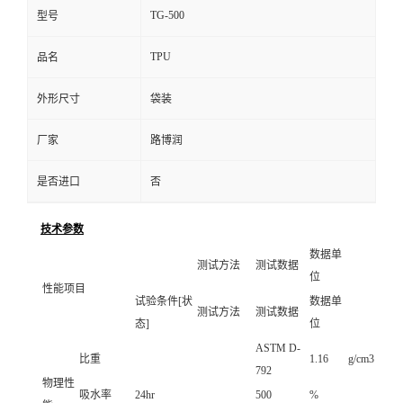
TG-500
型号
TPU
品名
外形尺寸
袋装
厂家
路博润
是否进口
否
技术参数
数据单
测试方法
测试数据
位
性能项目
试验条件[状
数据单
测试方法
测试数据
态]
位
ASTM D-
比重
1.16
g/cm3
792
物理性
吸水率
24hr
500
%