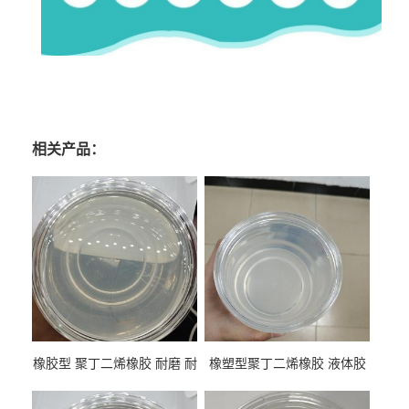
相关产品：
橡胶型 聚丁二烯橡胶 耐磨 耐
橡塑型聚丁二烯橡胶 液体胶
低温 高回弹 用于轮胎 鞋材改
高流动 抗老化 橡胶制品改性