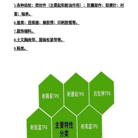
5.各种齿轮；密封件（主要起和耐油作用）；防震部件；取模针；衬
套；轴承。
6.盖类；连接器；橡胶筛；印刷胶辊等。
7.服饰辅料。
8.士文胸肩带、服装松紧带等。
9.鞋类。