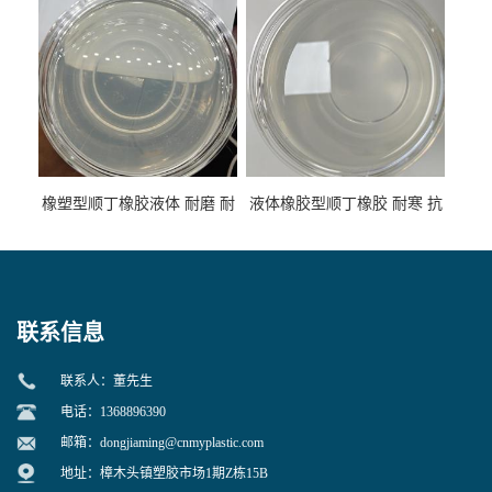
性
专用
橡塑型顺丁橡胶液体 耐磨 耐
液体橡胶型顺丁橡胶 耐寒 抗
寒 耐老化 鞋材橡胶制品专用
冲 低分子 流动性好 塑料改性
增韧用
联系信息
联系人：董先生
电话：1368896390
邮箱：
dongjiaming@cnmyplastic.com
地址：樟木头镇塑胶市场1期Z栋15B