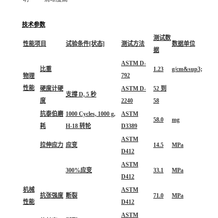
技术参数
测试数
性能项目
试验条件[状态]
测试方法
数据单位
据
ASTM D-
比重
1.23
g/cm&sup3;
792
物理
性能
硬度计硬
ASTM D-
52 到
支撐 D, 5 秒
度
2240
58
抗泰伯磨
1000 Cycles, 1000 g,
ASTM
58.0
mg
耗
H-18 转轮
D3389
ASTM
拉伸应力
应变
14.5
MPa
D412
ASTM
300%应变
33.1
MPa
D412
机械
ASTM
抗张强度
断裂
71.0
MPa
性能
D412
ASTM