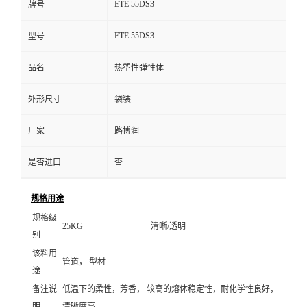
ETE 55DS3
牌号
ETE 55DS3
型号
品名
热塑性弹性体
外形尺寸
袋装
厂家
路博润
是否进口
否
规格用途
规格级
25KG
清晰/透明
别
该料用
管道， 型材
途
备注说
低温下的柔性，芳香， 较高的熔体稳定性，耐化学性良好，
明
清晰度高