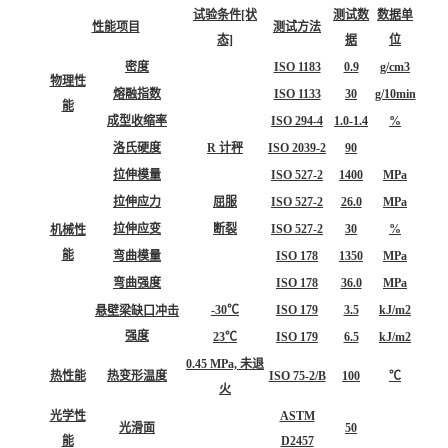
试验条件[状
测试数
数据单
性能项目
测试方法
态]
据
位
密度
ISO 1183
0.9
g/cm3
物理性
熔融指数
ISO 1133
30
g/10min
能
成型收缩率
ISO 294-4
1.0-1.4
%
洛氏硬度
R 计秤
ISO 2039-2
90
拉伸模量
ISO 527-2
1400
MPa
拉伸应力
屈服
ISO 527-2
26.0
MPa
拉伸应变
断裂
ISO 527-2
30
%
机械性
能
弯曲模量
ISO 178
1350
MPa
弯曲强度
ISO 178
36.0
MPa
-30℃
ISO 179
3.5
kJ/m2
悬壁梁缺口冲击
强度
23℃
ISO 179
6.5
kJ/m2
0.45 MPa, 未退
热性能
热变形温度
ISO 75-2/B
100
℃
火
光学性
ASTM
光滑面
50
能
D2457