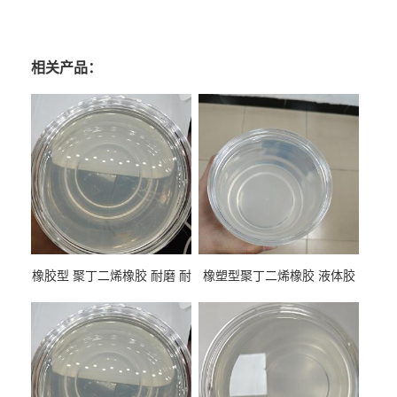
相关产品：
橡胶型 聚丁二烯橡胶 耐磨 耐
橡塑型聚丁二烯橡胶 液体胶
低温 高回弹 用于轮胎 鞋材改
高流动 抗老化 橡胶制品改性
性
专用