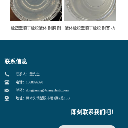
橡塑型顺丁橡胶液体 耐磨 耐
液体橡胶型顺丁橡胶 耐寒 抗
寒 耐老化 鞋材橡胶制品专用
冲 低分子 流动性好 塑料改性
增韧用
联系信息
联系人：董先生
电话：1368896390
邮箱：
dongjiaming@cnmyplastic.com
地址：樟木头镇塑胶市场1期Z栋15B
即刻联系我们吧！