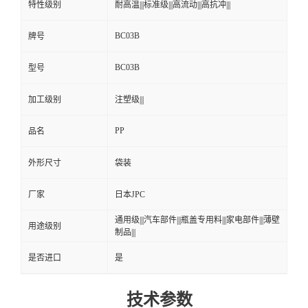
特性级别
耐高温|||标准级|||高流动|||高抗冲|||
BC03B
牌号
BC03B
型号
加工级别
注塑级|||
PP
品名
外形尺寸
袋装
厂家
日本JPC
通用级|||汽车部件|||瓶盖专用料|||家电部件|||薄壁
用途级别
制品|||
是否进口
是
技术参数