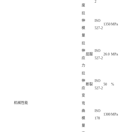
2
度
拉
伸
ISO
1350
MPa
模
527-2
量
拉
伸
ISO
屈服
26.0
MPa
应
527-2
力
拉
伸
ISO
断裂
50
%
应
527-2
变
机械性能
弯
曲
ISO
1300
MPa
模
178
量