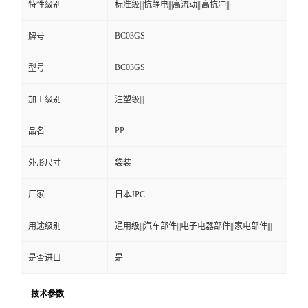
特性级别
标准级|||抗静电|||高流动|||高抗冲|||
BC03GS
牌号
BC03GS
型号
加工级别
注塑级|||
PP
品名
外形尺寸
袋装
厂家
日本JPC
用途级别
通用级|||汽车部件|||电子电器部件|||家电部件|||
是否进口
是
技术参数