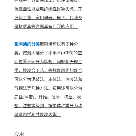
构规整，具备易加工、抗冲击强度、
抗挠曲性以及电绝缘性好等优点，在
汽车工业、家用电器、电子、包装及
建材家具等方面具有广泛的应用。
聚丙烯的分类
聚丙烯可以有多种分
类，按聚丙烯分子中甲基(-CH3)的空
间位置不同分为等规、间规和无规三
类，按聚合工艺，等规聚丙烯的聚合
可以分为泥浆法、本体法、溶液法和
气相法等几种方法。按用途可以分为
扁丝(窄带)、纤维、薄膜、挤塑、吹
塑、注塑等级别，按单体种类分为均
聚聚丙烯和共聚聚丙烯。
应用