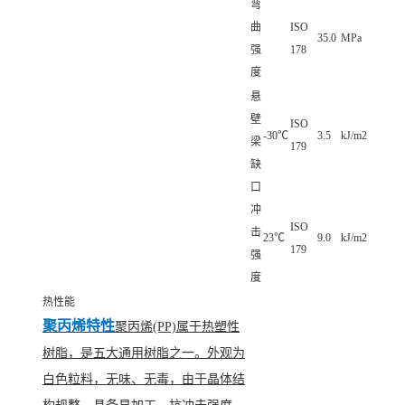
弯
曲
ISO
35.0
MPa
强
178
度
悬
壁
ISO
-30℃
3.5
kJ/m2
梁
179
缺
口
冲
ISO
击
23℃
9.0
kJ/m2
179
强
度
热性能
聚丙烯特性
聚丙烯(PP)属于热塑性
树脂，是五大通用树脂之一。外观为
白色粒料，无味、无毒，由于晶体结