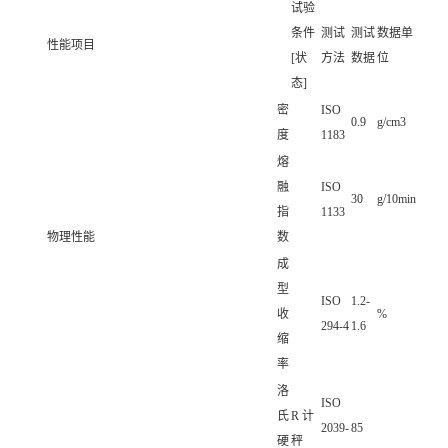
试验
条件
测试
测试
数据单
性能项目
[状
方法
数据
位
态]
密
ISO
0.9
g/cm3
度
1183
熔
融
ISO
30
g/10min
指
1133
物理性能
数
成
型
ISO
1.2-
收
%
294-4
1.6
缩
率
洛
ISO
氏
R 计
2039-
85
硬
秤