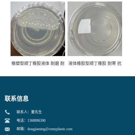
低温 高回弹 用于轮胎 鞋材改
高流动 抗老化 橡胶制品改性
性
专用
橡塑型顺丁橡胶液体 耐磨 耐
液体橡胶型顺丁橡胶 耐寒 抗
寒 耐老化 鞋材橡胶制品专用
冲 低分子 流动性好 塑料改性
增韧用
联系信息
联系人：董先生
电话：1368896390
邮箱：
dongjiaming@cnmyplastic.com