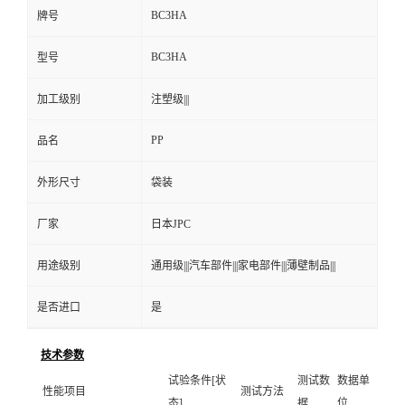
BC3HA
牌号
BC3HA
型号
加工级别
注塑级|||
PP
品名
外形尺寸
袋装
厂家
日本JPC
用途级别
通用级|||汽车部件|||家电部件|||薄壁制品|||
是否进口
是
技术参数
试验条件[状
测试数
数据单
性能项目
测试方法
态]
据
位