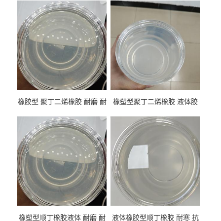
橡胶型 聚丁二烯橡胶 耐磨 耐
橡塑型聚丁二烯橡胶 液体胶
低温 高回弹 用于轮胎 鞋材改
高流动 抗老化 橡胶制品改性
性
专用
橡塑型顺丁橡胶液体 耐磨 耐
液体橡胶型顺丁橡胶 耐寒 抗