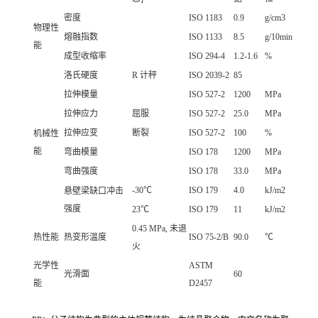
密度
ISO 1183
0.9
g/cm3
物理性
熔融指数
ISO 1133
8.5
g/10min
能
成型收缩率
ISO 294-4
1.2-1.6
%
洛氏硬度
R 计秤
ISO 2039-2
85
拉伸模量
ISO 527-2
1200
MPa
拉伸应力
屈服
ISO 527-2
25.0
MPa
拉伸应变
断裂
ISO 527-2
100
%
机械性
能
弯曲模量
ISO 178
1200
MPa
弯曲强度
ISO 178
33.0
MPa
-30℃
ISO 179
4.0
kJ/m2
悬壁梁缺口冲击
强度
23℃
ISO 179
11
kJ/m2
0.45 MPa, 未退
热性能
热变形温度
ISO 75-2/B
90.0
℃
火
光学性
ASTM
光滑面
60
能
D2457