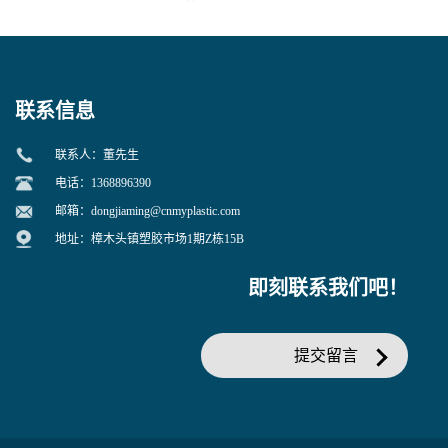
寒 耐老化 鞋材橡胶制品专用
冲 低分子 流动性好 塑料改性
增韧用
联系信息
联系人：董先生
电话：1368896390
邮箱：
dongjiaming@cnmyplastic.com
地址：樟木头镇塑胶市场1期Z栋15B
即刻联系我们吧！
提交留言