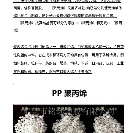
PP：分子结构为典型的主体规整结构，为结晶聚合物。中文名称为聚
丙烯，俗称百折胶。PP（聚丙烯）采用齐格勒-纳塔催化剂使丙烯单体
催化聚合而制得，是分子链节排列得很规整的结晶形等规聚合物。
PP（聚丙烯）按其结晶度可以分为等规PP（聚丙烯）和无规PP（聚丙
烯）
聚丙烯是四种通用树脂之一，与聚乙烯，PVC和聚苯乙烯一起，占热塑
性树脂的24％。它在成本和环境方面均具有优势，可用于各种应用，例
如包装膜，拉伸带，纺织品，服装，地毯，管道，日用品，玩具，工业
零件和容器。熔喷布，熔喷布以聚丙烯为主要原料