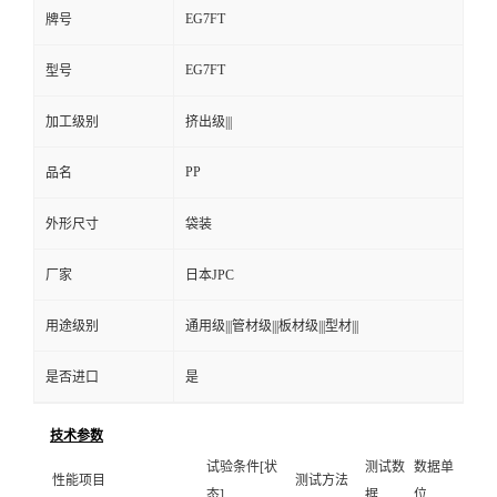
EG7FT
牌号
EG7FT
型号
加工级别
挤出级|||
PP
品名
外形尺寸
袋装
厂家
日本JPC
用途级别
通用级|||管材级|||板材级|||型材|||
是否进口
是
技术参数
试验条件[状
测试数
数据单
性能项目
测试方法
态]
据
位