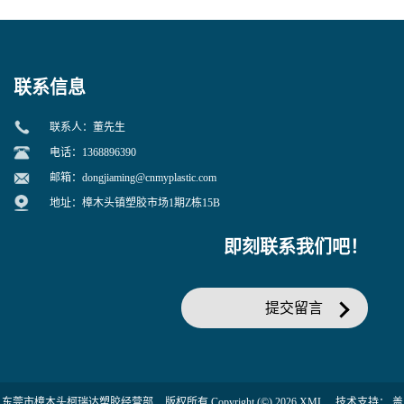
寒 耐老化 鞋材橡胶制品专用
冲 低分子 流动性好 塑料改性
增韧用
联系信息
联系人：董先生
电话：1368896390
邮箱：
dongjiaming@cnmyplastic.com
地址：樟木头镇塑胶市场1期Z栋15B
即刻联系我们吧！
提交留言
东莞市樟木头柯瑞达塑胶经营部
版权所有 Copyright (©) 2026
XML
技术支持：
盖