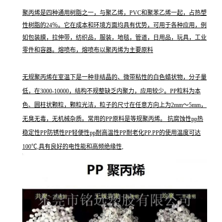
聚丙烯是四种通用树脂之一，与聚乙烯，PVC和聚苯乙烯一起，占热塑
性树脂的24％。它在成本和环境方面均具有优势，可用于各种应用，例
如包装膜，拉伸带，纺织品，服装，地毯，管道，日用品，玩具，工业
零件和容器。熔喷布，熔喷布以聚丙烯为主要原料
无规聚丙烯在室温下是一种非结晶的、微带粘性的白色蜡状物，分子量
低，在3000-10000，结构不规整缺乏内聚力，应用较少。PP粒料为本
色、圆柱状颗粒，颗粒光洁，粒子的尺寸在任意方向上为2mm～5mm，
无臭无毒，无机械杂质。常用的PP原料是等规聚丙烯。 抗腐蚀性pp热
稳定性PP防锈性PP轻便性pp耐高温性PP耐老化PP.PP的使用温度可达
100℃,具有良好的电性能和高频绝缘性,