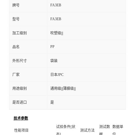
FA3EB
牌号
FA3EB
型号
加工级别
吹塑级|||
PP
品名
外形尺寸
袋装
厂家
日本JPC
用途级别
通用级|||薄膜级|||
是否进口
是
技术参数
试验条件[状
测试数
数据单
性能项目
测试方法
态]
据
位