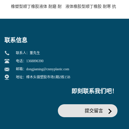
橡塑型顺丁橡胶液体 耐磨 耐
液体橡胶型顺丁橡胶 耐寒 抗
寒 耐老化 鞋材橡胶制品专用
冲 低分子 流动性好 塑料改性
增韧用
联系信息
联系人：董先生
电话：1368896390
邮箱：
dongjiaming@cnmyplastic.com
地址：樟木头镇塑胶市场1期Z栋15B
即刻联系我们吧！
提交留言