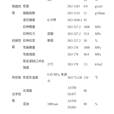
密度
ISO 1183
0.9
g/cm3
物理性
能
熔融指数
ISO 1133
11
g/10min
洛氏硬度
R 计秤
ISO 2039-2
95
拉伸模量
ISO 527-2
1600
MPa
拉伸应力
屈服
ISO 527-2
35.0
MPa
机械性
拉伸应变
断裂
ISO 527-2
30
%
能
弯曲模量
ISO 178
1600
MPa
弯曲强度
ISO 178
46.0
MPa
简支梁缺口冲击
23℃
ISO 179
3.5
kJ/m2
强度
0.45 MPa, 未退
热性能
热变形温度
ISO 75-2/B
110
℃
火
ASTM
光滑面
90
D2457
光学性
能
ASTM
混浊
1000 μm
80
%
D1003