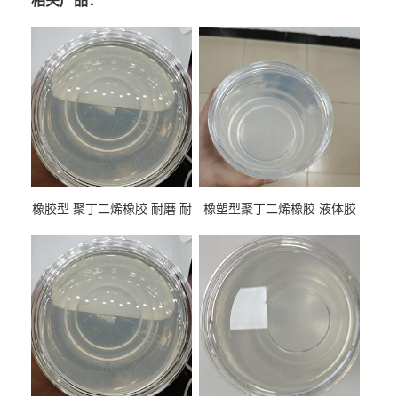
相关产品：
橡胶型 聚丁二烯橡胶 耐磨 耐
橡塑型聚丁二烯橡胶 液体胶
低温 高回弹 用于轮胎 鞋材改
高流动 抗老化 橡胶制品改性
性
专用