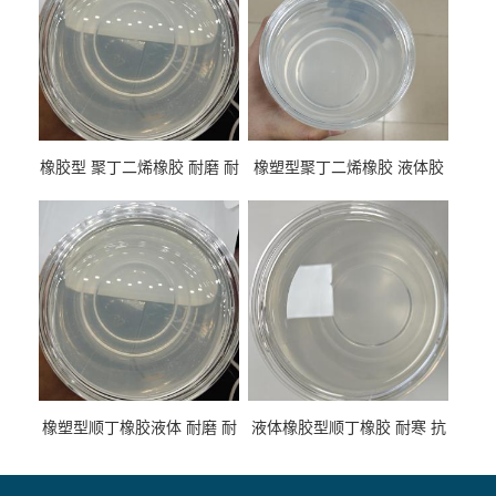
橡胶型 聚丁二烯橡胶 耐磨 耐
橡塑型聚丁二烯橡胶 液体胶
低温 高回弹 用于轮胎 鞋材改
高流动 抗老化 橡胶制品改性
性
专用
橡塑型顺丁橡胶液体 耐磨 耐
液体橡胶型顺丁橡胶 耐寒 抗
寒 耐老化 鞋材橡胶制品专用
冲 低分子 流动性好 塑料改性
增韧用