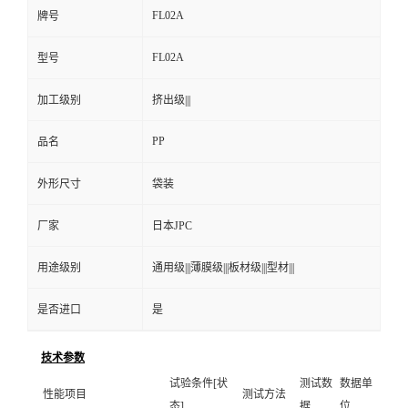
FL02A
牌号
FL02A
型号
加工级别
挤出级|||
PP
品名
外形尺寸
袋装
厂家
日本JPC
用途级别
通用级|||薄膜级|||板材级|||型材|||
是否进口
是
技术参数
试验条件[状
测试数
数据单
性能项目
测试方法
态]
据
位