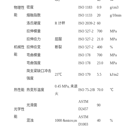
密度
ISO 1183
0.9
g/cm3
物理性
能
熔融指数
ISO 1133
20
g/10min
洛氏硬度
R 计秤
ISO 2039-2
60
拉伸模量
ISO 527-2
700
MPa
拉伸应力
屈服
ISO 527-2
21.0
MPa
机械性
拉伸应变
断裂
ISO 527-2
400
%
能
弯曲模量
ISO 178
700
MPa
弯曲强度
ISO 178
23.0
MPa
简支梁缺口冲击
23℃
ISO 179
5.5
kJ/m2
强度
0.45 MPa, 未退
热性能
热变形温度
ISO 75-2/B
70.0
℃
火
ASTM
光滑面
90
D2457
光学性
能
ASTM
混浊
1000 &micro;m
40
%
D1003