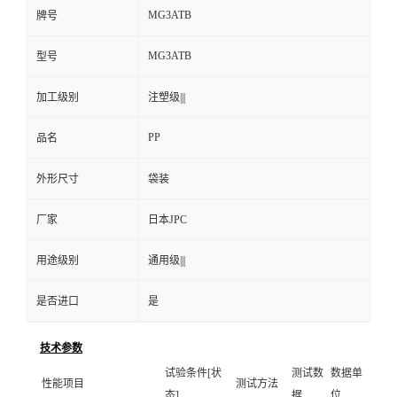
MG3ATB
牌号
MG3ATB
型号
加工级别
注塑级|||
PP
品名
外形尺寸
袋装
厂家
日本JPC
用途级别
通用级|||
是否进口
是
技术参数
试验条件[状
测试数
数据单
性能项目
测试方法
态]
据
位