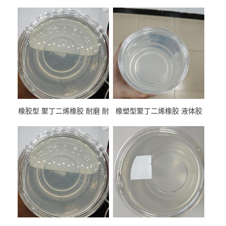
橡胶型 聚丁二烯橡胶 耐磨 耐
橡塑型聚丁二烯橡胶 液体胶
低温 高回弹 用于轮胎 鞋材改
高流动 抗老化 橡胶制品改性
性
专用