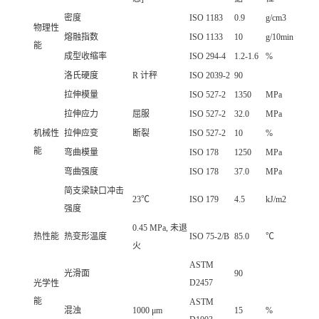
密度
ISO 1183
0.9
g/cm3
物理性
熔融指数
ISO 1133
10
g/10min
能
成型收缩率
ISO 294-4
1.2-1.6
%
洛氏硬度
R 计秤
ISO 2039-2
90
拉伸模量
ISO 527-2
1350
MPa
拉伸应力
屈服
ISO 527-2
32.0
MPa
机械性
拉伸应变
断裂
ISO 527-2
10
%
能
弯曲模量
ISO 178
1250
MPa
弯曲强度
ISO 178
37.0
MPa
简支梁缺口冲击
23℃
ISO 179
4.5
kJ/m2
强度
0.45 MPa, 未退
热性能
热变形温度
ISO 75-2/B
85.0
℃
火
ASTM
光滑面
90
D2457
光学性
能
ASTM
混浊
1000 μm
15
%