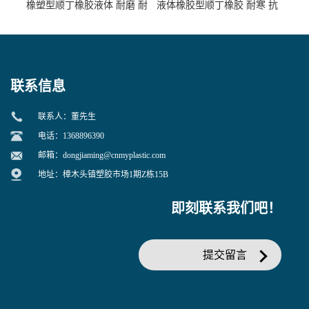
橡塑型顺丁橡胶液体 耐磨 耐
液体橡胶型顺丁橡胶 耐寒 抗
寒 耐老化 鞋材橡胶制品专用
冲 低分子 流动性好 塑料改性
增韧用
联系信息
联系人：董先生
电话：1368896390
邮箱：
dongjiaming@cnmyplastic.com
地址：樟木头镇塑胶市场1期Z栋15B
即刻联系我们吧！
提交留言