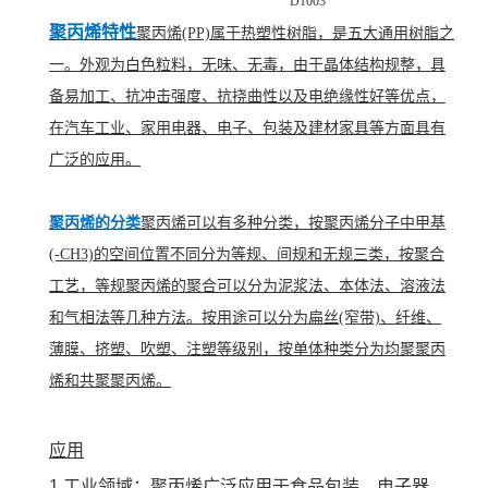
D1003
聚丙烯特性
聚丙烯(PP)属于热塑性树脂，是五大通用树脂之
一。外观为白色粒料，无味、无毒，由于晶体结构规整，具
备易加工、抗冲击强度、抗挠曲性以及电绝缘性好等优点，
在汽车工业、家用电器、电子、包装及建材家具等方面具有
广泛的应用。
聚丙烯的分类
聚丙烯可以有多种分类，按聚丙烯分子中甲基
(-CH3)的空间位置不同分为等规、间规和无规三类，按聚合
工艺，等规聚丙烯的聚合可以分为泥浆法、本体法、溶液法
和气相法等几种方法。按用途可以分为扁丝(窄带)、纤维、
薄膜、挤塑、吹塑、注塑等级别，按单体种类分为均聚聚丙
烯和共聚聚丙烯。
应用
1.工业领域：聚丙烯广泛应用于食品包装、电子器