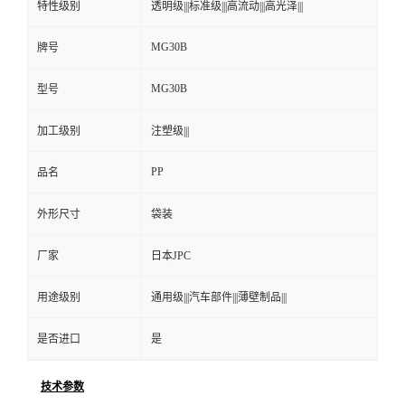
特性级别
透明级|||标准级|||高流动|||高光泽|||
MG30B
牌号
MG30B
型号
加工级别
注塑级|||
PP
品名
外形尺寸
袋装
厂家
日本JPC
用途级别
通用级|||汽车部件|||薄壁制品|||
是否进口
是
技术参数