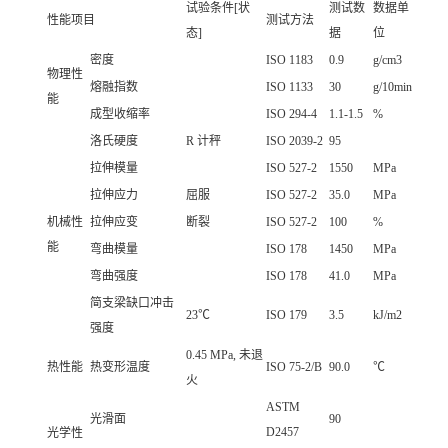
试验条件[状
测试数
数据单
性能项目
测试方法
态]
据
位
密度
ISO 1183
0.9
g/cm3
物理性
熔融指数
ISO 1133
30
g/10min
能
成型收缩率
ISO 294-4
1.1-1.5
%
洛氏硬度
R 计秤
ISO 2039-2
95
拉伸模量
ISO 527-2
1550
MPa
拉伸应力
屈服
ISO 527-2
35.0
MPa
机械性
拉伸应变
断裂
ISO 527-2
100
%
能
弯曲模量
ISO 178
1450
MPa
弯曲强度
ISO 178
41.0
MPa
简支梁缺口冲击
23℃
ISO 179
3.5
kJ/m2
强度
0.45 MPa, 未退
热性能
热变形温度
ISO 75-2/B
90.0
℃
火
ASTM
光滑面
90
D2457
光学性