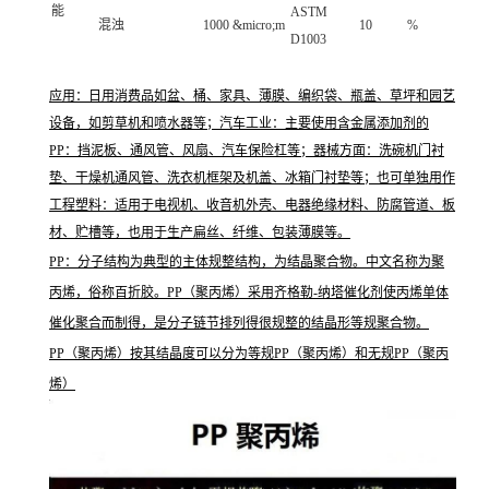
能
ASTM
混浊
1000 &micro;m
10
%
D1003
应用：日用消费品如盆、桶、家具、薄膜、编织袋、瓶盖、草坪和园艺
设备，如剪草机和喷水器等；汽车工业：主要使用含金属添加剂的
PP：挡泥板、通风管、风扇、汽车保险杠等；器械方面：洗碗机门衬
垫、干燥机通风管、洗衣机框架及机盖、冰箱门衬垫等；也可单独用作
工程塑料：适用于电视机、收音机外壳、电器绝缘材料、防腐管道、板
材、贮槽等，也用于生产扁丝、纤维、包装薄膜等。
PP：分子结构为典型的主体规整结构，为结晶聚合物。中文名称为聚
丙烯，俗称百折胶。PP（聚丙烯）采用齐格勒-纳塔催化剂使丙烯单体
催化聚合而制得，是分子链节排列得很规整的结晶形等规聚合物。
PP（聚丙烯）按其结晶度可以分为等规PP（聚丙烯）和无规PP（聚丙
烯）