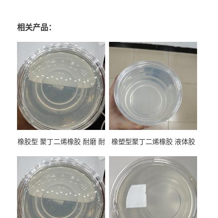
相关产品：
橡胶型 聚丁二烯橡胶 耐磨 耐
橡塑型聚丁二烯橡胶 液体胶
低温 高回弹 用于轮胎 鞋材改
高流动 抗老化 橡胶制品改性
性
专用