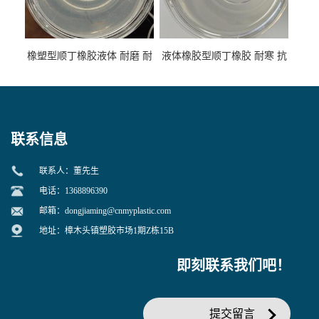
橡塑型顺丁橡胶液体 耐磨 耐
液体橡胶型顺丁橡胶 耐寒 抗
寒 耐老化 鞋材橡胶制品专用
冲 低分子 流动性好 塑料改性
增韧用
联系信息
联系人：董先生
电话：1368896390
邮箱：
dongjiaming@cnmyplastic.com
地址：樟木头镇塑胶市场1期Z栋15B
即刻联系我们吧！
提交留言