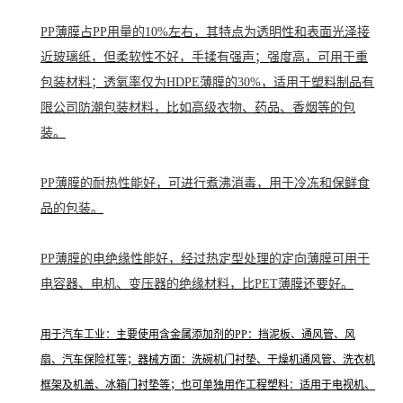
PP薄膜占PP用量的10%左右，其特点为透明性和表面光泽接
近玻璃纸，但柔软性不好，手揉有强声；强度高，可用于重
包装材料；透氧率仅为HDPE薄膜的30%，适用于塑料制品有
限公司防潮包装材料，比如高级衣物、药品、香烟等的包
装。
PP薄膜的耐热性能好，可进行煮沸消毒，用于冷冻和保鲜食
品的包装。
PP薄膜的电绝缘性能好，经过热定型处理的定向薄膜可用于
电容器、电机、变压器的绝缘材料，比PET薄膜还要好。
用于汽车工业：主要使用含金属添加剂的PP：挡泥板、通风管、风
扇、汽车保险杠等；器械方面：洗碗机门衬垫、干燥机通风管、洗衣机
框架及机盖、冰箱门衬垫等；也可单独用作工程塑料：适用于电视机、