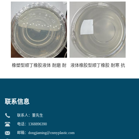
低温 高回弹 用于轮胎 鞋材改
高流动 抗老化 橡胶制品改性
性
专用
橡塑型顺丁橡胶液体 耐磨 耐
液体橡胶型顺丁橡胶 耐寒 抗
寒 耐老化 鞋材橡胶制品专用
冲 低分子 流动性好 塑料改性
增韧用
联系信息
联系人：董先生
电话：1368896390
邮箱：
dongjiaming@cnmyplastic.com