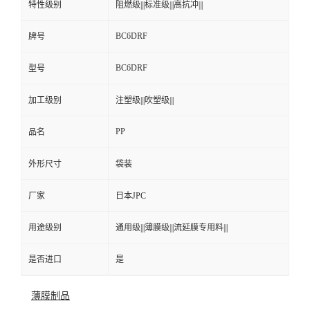
特性级别
阻燃级|||标准级|||高抗冲|||
BC6DRF
牌号
BC6DRF
型号
加工级别
注塑级|||吹塑级|||
PP
品名
外形尺寸
袋装
厂家
日本JPC
用途级别
通用级|||薄膜级|||流延膜专用料|||
是否进口
是
薄膜制品