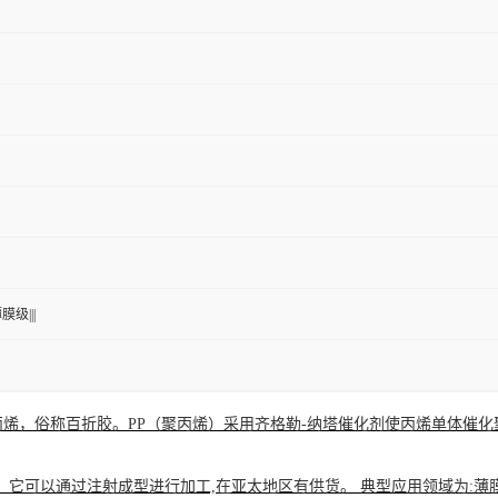
膜级|||
丙烯，俗称百折胶。PP（聚丙烯）采用齐格勒-纳塔催化剂使丙烯单体催
,。 它可以通过注射成型进行加工,在亚太地区有供货。 典型应用领域为:薄