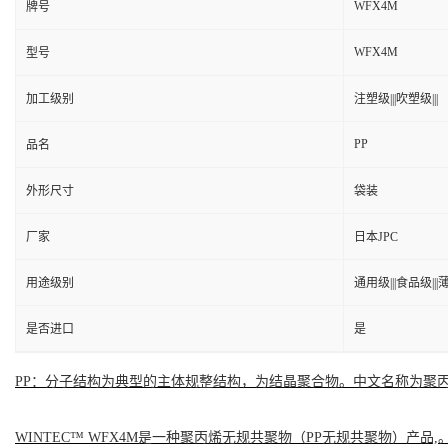
WFX4M
牌号
WFX4M
型号
加工级别
注塑级|||吹塑级|||
PP
品名
外形尺寸
袋装
厂家
日本JPC
用途级别
通用级|||食品级|||薄
是否进口
是
PP：分子结构为典型的主体规整结构，为结晶聚合物。中文名称为聚
WINTEC™ WFX4M是一种聚丙烯无规共聚物（PP无规共聚物）产品