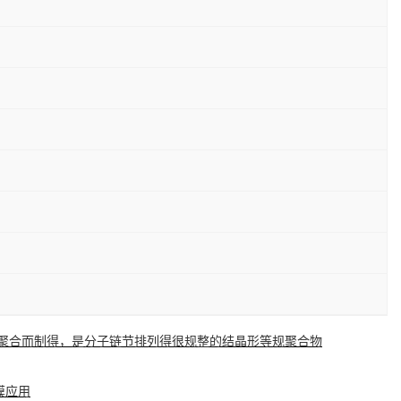
化聚合而制得，是分子链节排列得很规整的结晶形等规聚合物
膜应用