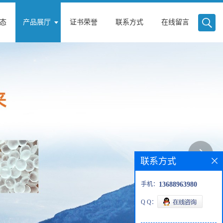
态
产品展厅
证书荣誉
联系方式
在线留言
联系方式
手机：
13688963980
Q Q：