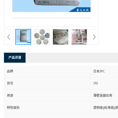
产品详请
品牌
日本JPC
192
货号
用途
薄壁容器应用
特性级别
透明级|||标准级|||高