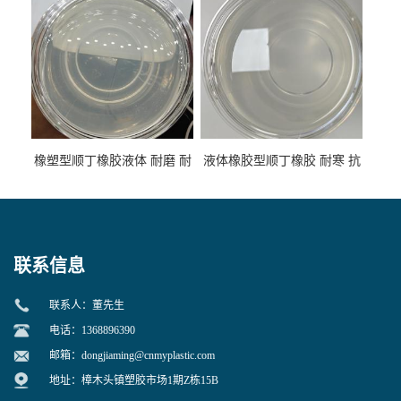
橡塑型顺丁橡胶液体 耐磨 耐
液体橡胶型顺丁橡胶 耐寒 抗
寒 耐老化 鞋材橡胶制品专用
冲 低分子 流动性好 塑料改性
增韧用
联系信息
联系人：董先生
电话：1368896390
邮箱：
dongjiaming@cnmyplastic.com
地址：樟木头镇塑胶市场1期Z栋15B