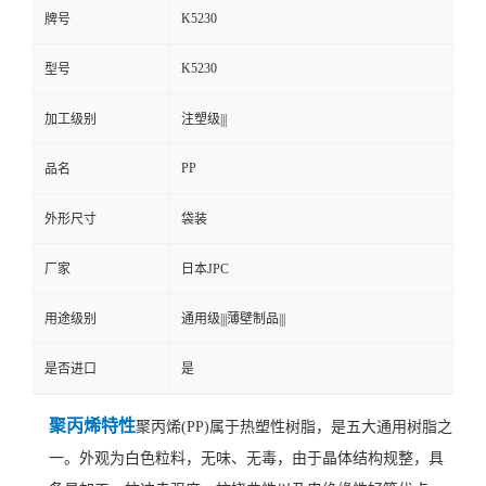
K5230
牌号
K5230
型号
加工级别
注塑级|||
PP
品名
外形尺寸
袋装
厂家
日本JPC
用途级别
通用级|||薄壁制品|||
是否进口
是
聚丙烯特性
聚丙烯(PP)属于热塑性树脂，是五大通用树脂之
一。外观为白色粒料，无味、无毒，由于晶体结构规整，具