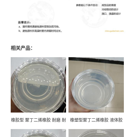
相关产品：
橡胶型 聚丁二烯橡胶 耐磨 耐
橡塑型聚丁二烯橡胶 液体胶
低温 高回弹 用于轮胎 鞋材改
高流动 抗老化 橡胶制品改性
性
专用