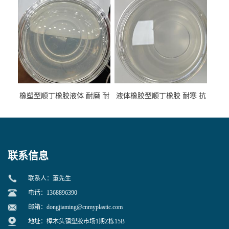
性
专用
橡塑型顺丁橡胶液体 耐磨 耐
液体橡胶型顺丁橡胶 耐寒 抗
寒 耐老化 鞋材橡胶制品专用
冲 低分子 流动性好 塑料改性
增韧用
联系信息
联系人：董先生
电话：1368896390
邮箱：
dongjiaming@cnmyplastic.com
地址：樟木头镇塑胶市场1期Z栋15B