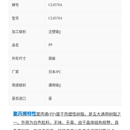
CL0570A
牌号
CL0570A
型号
加工级别
注塑级|||
PP
品名
外形尺寸
袋装
厂家
日本JPC
用途级别
通用级|||
是否进口
是
聚丙烯特性
聚丙烯(PP)属于热塑性树脂，是五大通用树脂之
一。外观为白色粒料，无味、无毒，由于晶体结构规整，具