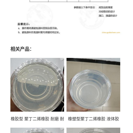
相关产品：
橡胶型 聚丁二烯橡胶 耐磨 耐
橡塑型聚丁二烯橡胶 液体胶
低温 高回弹 用于轮胎 鞋材改
高流动 抗老化 橡胶制品改性