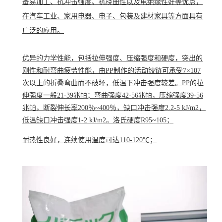
备易加工、抗冲击强度、抗挠曲性以及电绝缘性好等优点，
在汽车工业、家用电器、电子、包装及建材家具等方面具有
广泛的应用。
优异的力学性能，包括拉伸强度、压缩强度和硬度，突出的
刚性和耐弯曲疲劳性能，由PP制作的活动铰链可承受7×10
7
次以上的折叠弯曲而不破坏，低温下冲击强度较差。PP的拉
伸强度一般21-39兆帕；弯曲强度42-56兆帕，压缩强度39-56
兆帕，断裂伸长率200％~400％，缺口冲击强度2.2-5 kJ/m
2
，
低温缺口冲击强度1-2 kJ/m
2
。洛氏硬度R95~105；
耐热性良好，连续使用温度可达110-120℃；