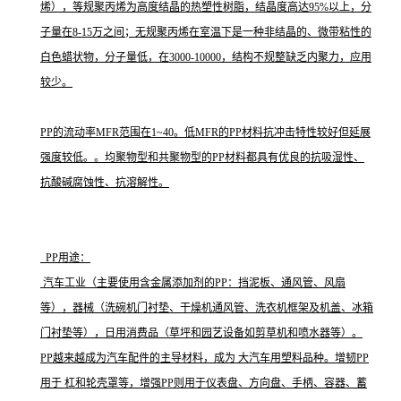
烯），等规聚丙烯为高度结晶的热塑性树脂，结晶度高达95%以上，分
子量在8-15万之间；无规聚丙烯在室温下是一种非结晶的、微带粘性的
白色蜡状物，分子量低，在3000-10000，结构不规整缺乏内聚力，应用
较少。
PP的流动率MFR范围在1~40。低MFR的PP材料抗冲击特性较好但延展
强度较低。。均聚物型和共聚物型的PP材料都具有优良的抗吸湿性、
抗酸碱腐蚀性、抗溶解性。
PP用途：
汽车工业（主要使用含金属添加剂的PP：挡泥板、通风管、风扇
等），器械（洗碗机门衬垫、干燥机通风管、洗衣机框架及机盖、冰箱
门衬垫等），日用消费品（草坪和园艺设备如剪草机和喷水器等）。
PP越来越成为汽车配件的主导材料，成为 大汽车用塑料品种。增韧PP
用于 杠和轮壳罩等，增强PP则用于仪表盘、方向盘、手柄、容器、蓄