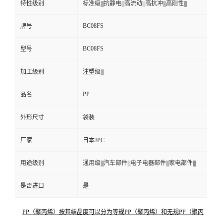
特性级别
标准级|||抗静电|||高流动|||高抗冲|||高刚性|||
BC08FS
牌号
BC08FS
型号
加工级别
注塑级|||
PP
品名
外形尺寸
袋装
厂家
日本JPC
用途级别
通用级|||汽车部件|||电子电器部件|||家电部件|||
是否进口
是
PP（聚丙烯）按其结晶度可以分为等规PP（聚丙烯）和无规PP（聚丙