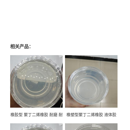
相关产品：
橡胶型 聚丁二烯橡胶 耐磨 耐
橡塑型聚丁二烯橡胶 液体胶
低温 高回弹 用于轮胎 鞋材改
高流动 抗老化 橡胶制品改性
性
专用