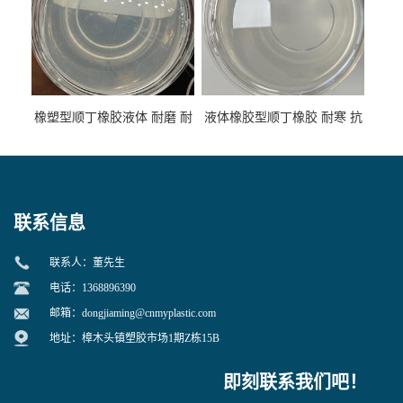
橡塑型顺丁橡胶液体 耐磨 耐
液体橡胶型顺丁橡胶 耐寒 抗
寒 耐老化 鞋材橡胶制品专用
冲 低分子 流动性好 塑料改性
增韧用
联系信息
联系人：董先生
电话：1368896390
邮箱：
dongjiaming@cnmyplastic.com
地址：樟木头镇塑胶市场1期Z栋15B
即刻联系我们吧！