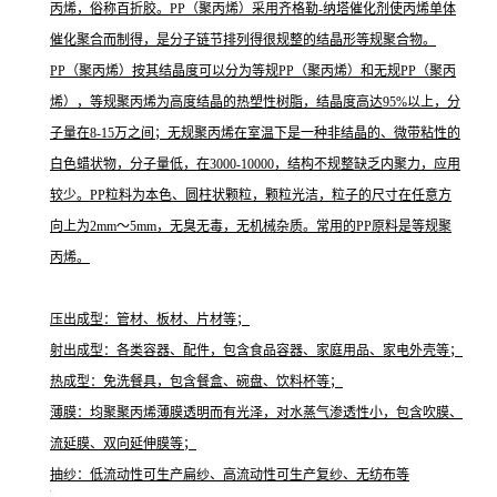
丙烯，俗称百折胶。PP（聚丙烯）采用齐格勒-纳塔催化剂使丙烯单体
催化聚合而制得，是分子链节排列得很规整的结晶形等规聚合物。
PP（聚丙烯）按其结晶度可以分为等规PP（聚丙烯）和无规PP（聚丙
烯），等规聚丙烯为高度结晶的热塑性树脂，结晶度高达95%以上，分
子量在8-15万之间；无规聚丙烯在室温下是一种非结晶的、微带粘性的
白色蜡状物，分子量低，在3000-10000，结构不规整缺乏内聚力，应用
较少。PP粒料为本色、圆柱状颗粒，颗粒光洁，粒子的尺寸在任意方
向上为2mm～5mm，无臭无毒，无机械杂质。常用的PP原料是等规聚
丙烯。
压出成型：管材、板材、片材等；
射出成型：各类容器、配件，包含食品容器、家庭用品、家电外壳等；
热成型：免洗餐具，包含餐盒、碗盘、饮料杯等；
薄膜：均聚聚丙烯薄膜透明而有光泽，对水蒸气渗透性小，包含吹膜、
流延膜、双向延伸膜等；
抽纱：低流动性可生产扁纱、高流动性可生产复纱、无纺布等