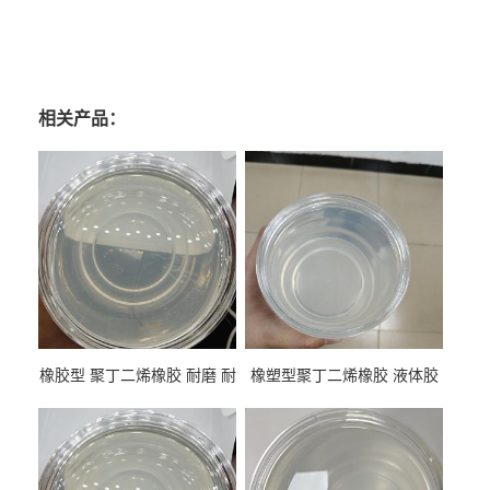
相关产品：
橡胶型 聚丁二烯橡胶 耐磨 耐
橡塑型聚丁二烯橡胶 液体胶
低温 高回弹 用于轮胎 鞋材改
高流动 抗老化 橡胶制品改性
性
专用