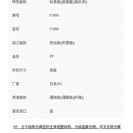
特性级别
标准级|||高强度|||高抗冲|||
F3990
牌号
F3990
型号
加工级别
挤出级|||吹塑级|||
PP
品名
外形尺寸
袋装
厂家
日本JPC
用途级别
通用级|||薄膜级|||纤维|||
是否进口
是
PP：分子结构为典型的主体规整结构，为结晶聚合物。中文名称为聚