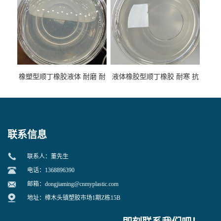
橡塑型顺丁橡胶液体 耐磨 耐
液体橡胶型顺丁橡胶 耐寒 抗
寒 耐老化 鞋材橡胶制品专用
冲 低分子 流动性好 塑料改性
增韧用
联系信息
联系人：董先生
电话：1368896390
邮箱：
dongjiaming@cnmyplastic.com
地址：樟木头镇塑胶市场1期Z栋15B