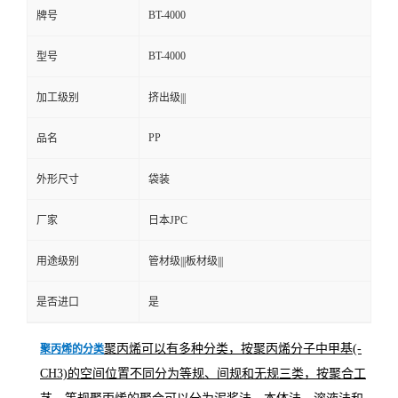
BT-4000
牌号
BT-4000
型号
加工级别
挤出级|||
PP
品名
外形尺寸
袋装
厂家
日本JPC
用途级别
管材级|||板材级|||
是否进口
是
聚丙烯可以有多种分类，按聚丙烯分子中甲基(-
聚丙烯的分类
CH3)的空间位置不同分为等规、间规和无规三类，按聚合工