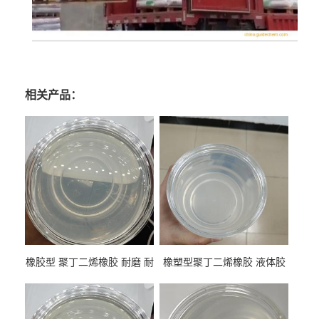
相关产品：
橡胶型 聚丁二烯橡胶 耐磨 耐
橡塑型聚丁二烯橡胶 液体胶
低温 高回弹 用于轮胎 鞋材改
高流动 抗老化 橡胶制品改性
性
专用