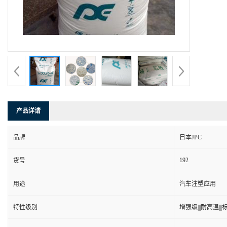
产品详请
品牌
日本JPC
192
货号
用途
汽车注塑应用
特性级别
增强级|||耐高温|||标