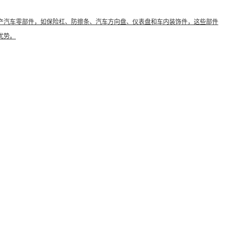
产汽车零部件，如保险杠、防擦条、汽车方向盘、仪表盘和车内装饰件，这些部件
优势。