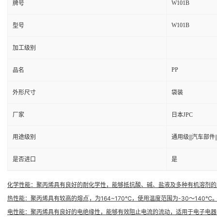
W101B
牌号
W101B
型号
加工级别
PP
品名
外形尺寸
袋装
厂家
日本JPC
用途级别
通用级|||汽车部件||
是否进口
是
化学性能
：聚丙烯具有良好的耐化学性，能够抵抗酸、碱、盐液及多种有机溶剂的

热性能
：聚丙烯具有较高的熔点
，为164~170℃，使用温度范围为-30～14
电性能
：聚丙烯具有良好的电绝缘性，能够有效阻止电流的流动，适用于电子电器