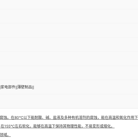
|家电部件|||薄壁制品|||
腐蚀。在80℃以下能耐酸、碱、盐液及多种有机溶剂的腐蚀，能在高温和氧化作用
0℃。在155℃左右软化，能够在高温下保持其物理性能，不易变形或熔化。
领域。