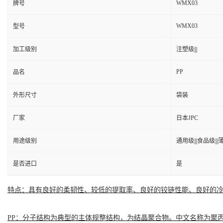
WMX03
牌号
WMX03
型号
加工级别
注塑级|||
PP
品名
外形尺寸
袋装
厂家
日本JPC
用途级别
通用级|||食品级|||
是否进口
是
特点：具有良好的柔韧性、较低的提取率、良好的铰链性能、良好的
PP：分子结构为典型的主体规整结构，为结晶聚合物。中文名称为聚