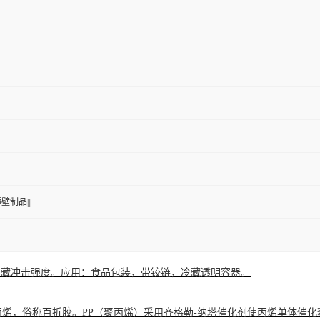
薄壁制品|||
冷藏冲击强度。应用：食品包装，带铰链，冷藏透明容器。
丙烯，俗称百折胶。PP（聚丙烯）采用齐格勒-纳塔催化剂使丙烯单体催化