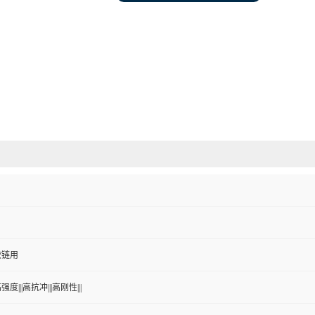
铰链用
强度|||高抗冲|||高刚性|||