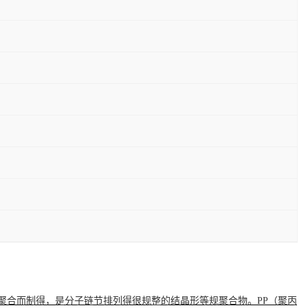
聚合而制得，是分子链节排列得很规整的结晶形等规聚合物。PP（聚丙