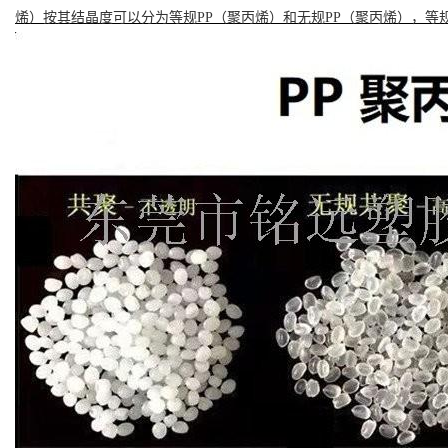
烯）按其结晶度可以分为等规PP（聚丙烯）和无规PP（聚丙烯），等规