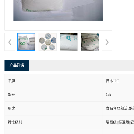
产品详请
品牌
日本JPC
192
货号
用途
食品容器和活动
特性级别
增韧级|||标准级|||高